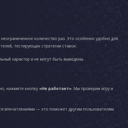
неограниченное количество раз. Это особенно удобно для
телей, тестирующих стратегии ставок.
ьный характер и не могут быть выведены.
но, нажмите кнопку
«Не работает»
. Мы проверим игру и
ся впечатлениями — это поможет другим пользователям