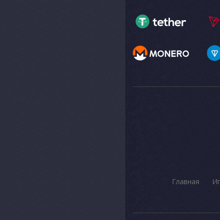
Главная
И