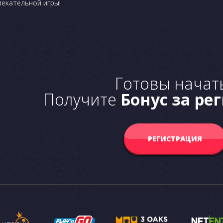
лекательной игры!
Готовы начат
Получите
Бонус за ре
РЕГИСТРАЦИЯ