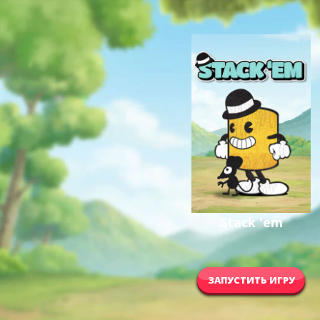
Stack 'em
ЗАПУСТИТЬ ИГРУ