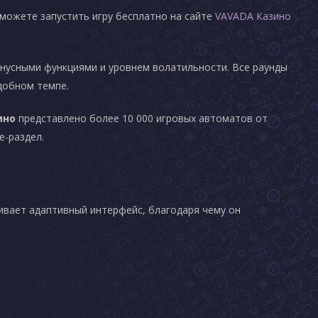
можете запустить игру бесплатно на сайте
VAVADA Казино
нусными функциями и уровнем волатильности. Все раунды
добном темпе.
ино
представлено более 10 000 игровых автоматов от
e-раздел.
вает адаптивный интерфейс, благодаря чему он