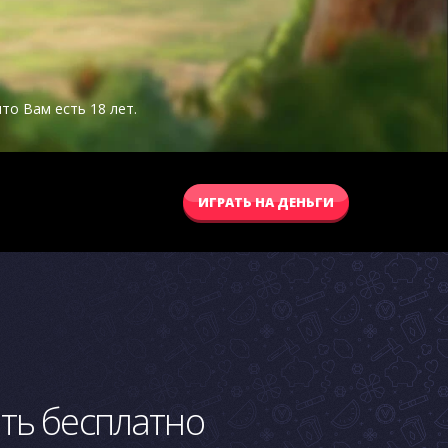
то Вам есть 18 лет.
ИГРАТЬ НА ДЕНЬГИ
ать бесплатно