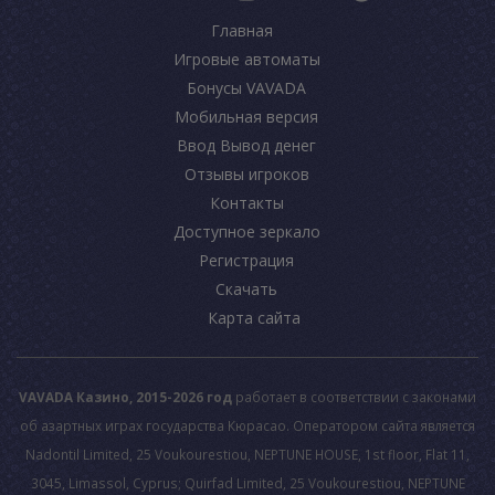
Главная
Игровые автоматы
Бонусы VAVADA
Мобильная версия
Ввод Вывод денег
Отзывы игроков
Контакты
Доступное зеркало
Регистрация
Скачать
Карта сайта
VAVADA Казино, 2015-2026 год
работает в соответствии с законами
об азартных играх государства Кюрасао. Оператором сайта является
Nadontil Limited, 25 Voukourestiou, NEPTUNE HOUSE, 1st floor, Flat 11,
3045, Limassol, Cyprus; Quirfad Limited, 25 Voukourestiou, NEPTUNE