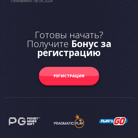
Обновлено:
08.09.2024
Готовы начать?
Получите
Бонус за
регистрацию
РЕГИСТРАЦИЯ