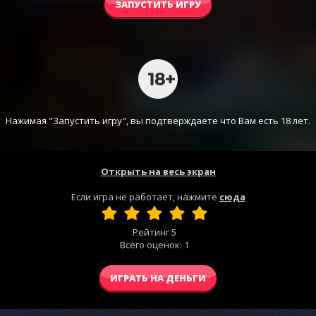
ЗАПУСТИТЬ ИГРУ
Нажимая "Запустить игру", вы подтверждаете что Вам есть 18 лет.
Открыть на весь экран
Если игра не работает, нажмите
сюда
Рейтинг
5
Всего оценок:
1
ИГРАТЬ НА ДЕНЬГИ