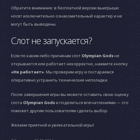
Обратите внимание: в бесплатной версии выигрыши
носят исключительно ознакомительный характер и не
могут быть выведены.
Слот не запускается?
Если по каким-либо причинам слот
Olympian Gods
не
открывается или работает некорректно, нажмите кнопку
«Не работает»
. Мы проверим игру и постараемся
оперативно устранить технические неполадки.
После завершения игры вы можете оставить свою оценку
слота
Olympian Gods
и поделиться впечатлениями — это
поможет другим пользователям сделать выбор.
Желаем приятной и увлекательной игры!