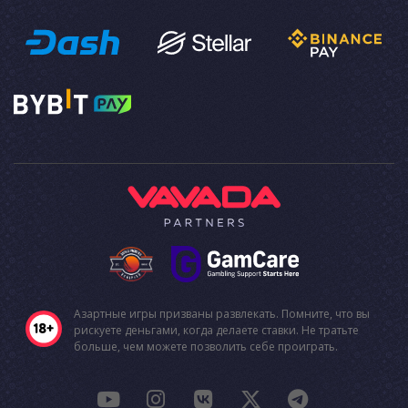
Азартные игры призваны развлекать. Помните, что вы
рискуете деньгами, когда делаете ставки. Не тратьте
больше, чем можете позволить себе проиграть.