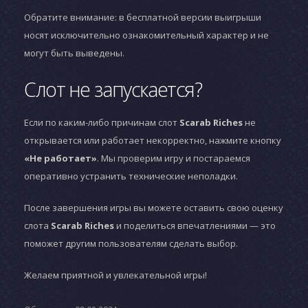
Обратите внимание: в бесплатной версии выигрыши
носят исключительно ознакомительный характер и не
могут быть выведены.
Слот не запускается?
Если по каким-либо причинам слот
Scarab Riches
не
открывается или работает некорректно, нажмите кнопку
«Не работает»
. Мы проверим игру и постараемся
оперативно устранить технические неполадки.
После завершения игры вы можете оставить свою оценку
слота
Scarab Riches
и поделиться впечатлениями — это
поможет другим пользователям сделать выбор.
Желаем приятной и увлекательной игры!