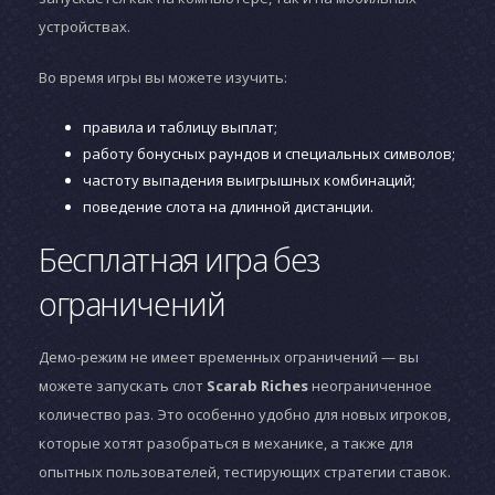
устройствах.
Во время игры вы можете изучить:
правила и таблицу выплат;
работу бонусных раундов и специальных символов;
частоту выпадения выигрышных комбинаций;
поведение слота на длинной дистанции.
Бесплатная игра без
ограничений
Демо-режим не имеет временных ограничений — вы
можете запускать слот
Scarab Riches
неограниченное
количество раз. Это особенно удобно для новых игроков,
которые хотят разобраться в механике, а также для
опытных пользователей, тестирующих стратегии ставок.