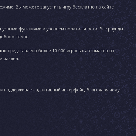
жиме. Вы можете запустить игру бесплатно на сайте
нусными функциями и уровнем волатильности. Все раунды
добном темпе.
ино
представлено более 10 000 игровых автоматов от
e-раздел.
и поддерживает адаптивный интерфейс, благодаря чему