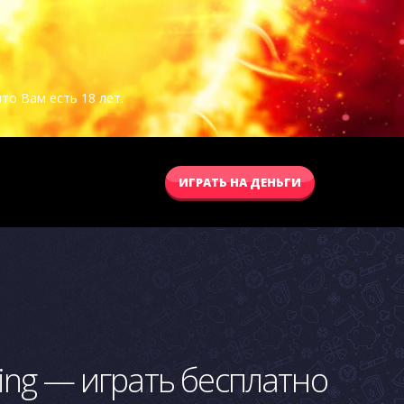
то Вам есть 18 лет.
ИГРАТЬ НА ДЕНЬГИ
ming — играть бесплатно