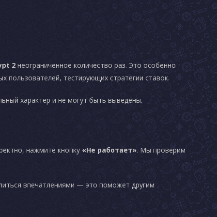
ypt 2
неограниченное количество раз. Это особенно
ых пользователей, тестирующих стратегии ставок.
ьный характер и не могут быть выведены.
ректно, нажмите кнопку
«Не работает»
. Мы проверим
литься впечатлениями — это поможет другим