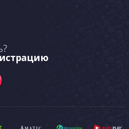
ь?
гистрацию