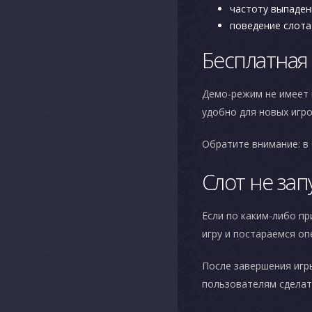
частоту выпаден
поведение слота
Бесплатная
Демо-режим не имеет 
удобно для новых игро
Обратите внимание: в
Слот не зап
Если по каким-либо п
игру и постараемся оп
После завершения игр
пользователям сделат