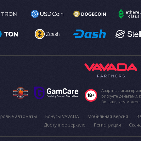
Азартные игры призв
рискуете деньгами, к
больше, чем можете 
гровые автоматы
Бонусы VAVADA
Мобильная версия
В
Доступное зеркало
Регистрация
Скач