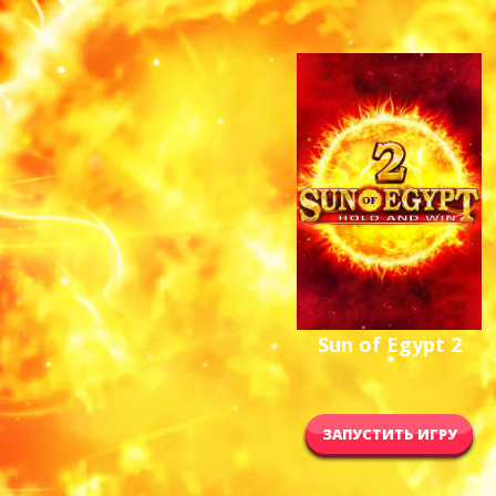
Sun of Egypt 2
ЗАПУСТИТЬ ИГРУ