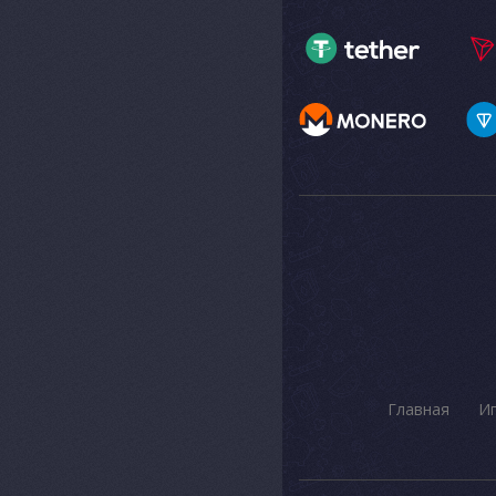
Главная
И