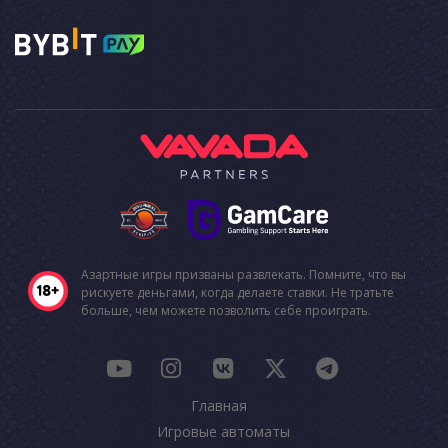
Азартные игры призваны развлекать. Помните, что вы
рискуете деньгами, когда делаете ставки. Не тратьте
больше, чем можете позволить себе проиграть.
Главная
Игровые автоматы