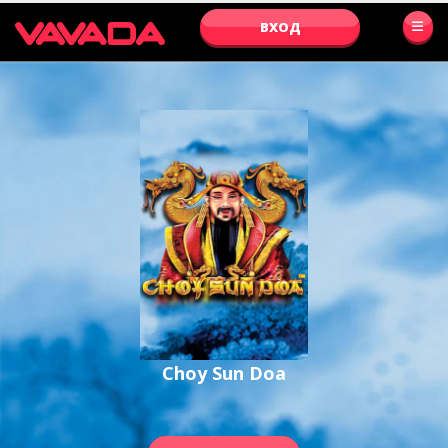
ВХОД
Choy Sun Doa