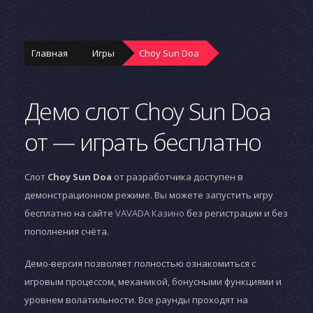
Главная
Игры
Choy Sun Doa
Демо слот Choy Sun Doa
от — играть бесплатно
Слот
Choy Sun Doa
от разработчика
доступен в
демонстрационном режиме. Вы можете запустить игру
бесплатно на сайте
VAVADA Казино
без регистрации и без
пополнения счёта.
Демо-версия позволяет полностью ознакомиться с
игровым процессом, механикой, бонусными функциями и
уровнем волатильности. Все раунды проходят на