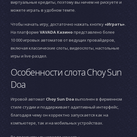
виртуальные кредиты, поэтому вы ничем не рискуете и
можете играть в удобном темпе.
Чтобы начать игру, достаточно нажать кнопку
«Играть»
.
На платформе
VAVADA Казино
представлено более
10 000 игровых автоматов от ведущих провайдеров,
включая классические слоты, видеослоты, настольные
игры и live-раздел.
Особенности слота Choy Sun
Doa
Игровой автомат
Choy Sun Doa
выполнен в фирменном
стиле студии
и поддерживает адаптивный интерфейс,
благодаря чему он корректно запускается как на
компьютере, так и на мобильных устройствах.