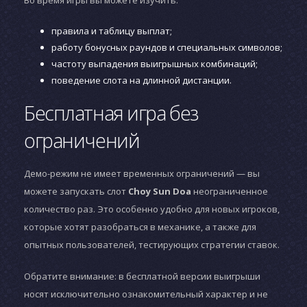
Во время игры вы можете изучить:
правила и таблицу выплат;
работу бонусных раундов и специальных символов;
частоту выпадения выигрышных комбинаций;
поведение слота на длинной дистанции.
Бесплатная игра без
ограничений
Демо-режим не имеет временных ограничений — вы
можете запускать слот
Choy Sun Doa
неограниченное
количество раз. Это особенно удобно для новых игроков,
которые хотят разобраться в механике, а также для
опытных пользователей, тестирующих стратегии ставок.
Обратите внимание: в бесплатной версии выигрыши
носят исключительно ознакомительный характер и не