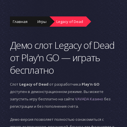
Главная
Игры
Legacy of Dead
Демо слот Legacy of Dead
от Play'n GO — играть
бесплатно
Слот
Legacy of Dead
от разработчика
Play'n GO
доступен в демонстрационном режиме. Вы можете
запустить игру бесплатно на сайте
VAVADA Казино
без
регистрации и без пополнения счёта.
Демо-версия позволяет полностью ознакомиться с
игровым процессом, механикой, бонусными функциями и