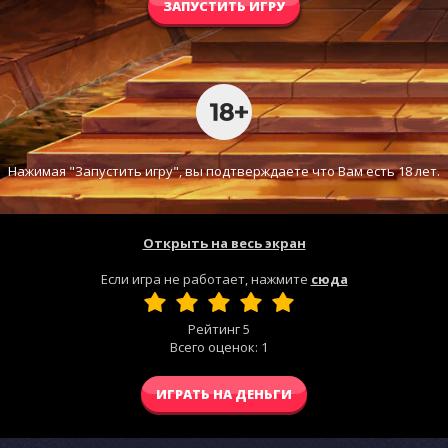
ЗАПУСТИТЬ ИГРУ
Нажимая "Запустить игру", вы подтверждаете что Вам есть 18 лет.
Открыть на весь экран
Если игра не работает, нажмите
сюда
Рейтинг
5
Всего оценок:
1
ИГРАТЬ НА ДЕНЬГИ