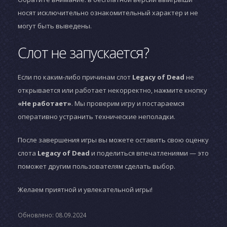
носят исключительно ознакомительный характер и не
могут быть выведены.
Слот не запускается?
Если по каким-либо причинам слот
Legacy of Dead
не
открывается или работает некорректно, нажмите кнопку
«Не работает»
. Мы проверим игру и постараемся
оперативно устранить технические неполадки.
После завершения игры вы можете оставить свою оценку
слота
Legacy of Dead
и поделиться впечатлениями — это
поможет другим пользователям сделать выбор.
Желаем приятной и увлекательной игры!
Обновлено:
08.09.2024