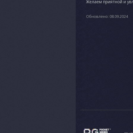
Желаем приятной и ув
Обновлено:
08.09.2024