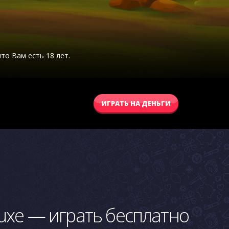
то Вам есть 18 лет.
ИГРАТЬ НА ДЕНЬГИ
eluxe — играть бесплатно