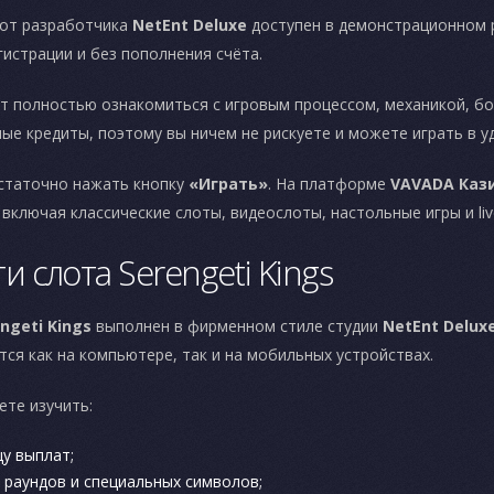
от разработчика
NetEnt Deluxe
доступен в демонстрационном р
гистрации и без пополнения счёта.
т полностью ознакомиться с игровым процессом, механикой, бо
ые кредиты, поэтому вы ничем не рискуете и можете играть в у
остаточно нажать кнопку
«Играть»
. На платформе
VAVADA Каз
включая классические слоты, видеослоты, настольные игры и liv
 слота Serengeti Kings
ngeti Kings
выполнен в фирменном стиле студии
NetEnt Delux
тся как на компьютере, так и на мобильных устройствах.
ете изучить:
цу выплат;
 раундов и специальных символов;