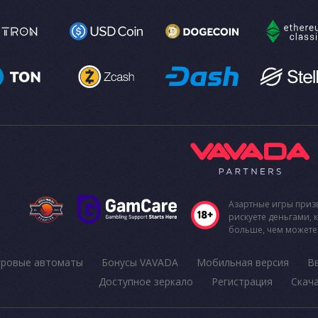
Азартные игры призв
рискуете деньгами, к
больше, чем можете 
гровые автоматы
Бонусы VAVADA
Мобильная версия
В
Доступное зеркало
Регистрация
Скач