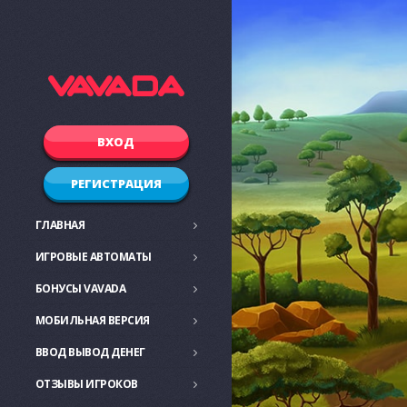
ВХОД
РЕГИСТРАЦИЯ
ГЛАВНАЯ
ИГРОВЫЕ АВТОМАТЫ
БОНУСЫ VAVADA
МОБИЛЬНАЯ ВЕРСИЯ
ВВОД ВЫВОД ДЕНЕГ
ОТЗЫВЫ ИГРОКОВ