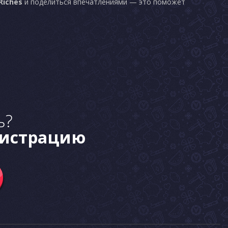
Riches
и поделиться впечатлениями — это поможет
ь?
гистрацию