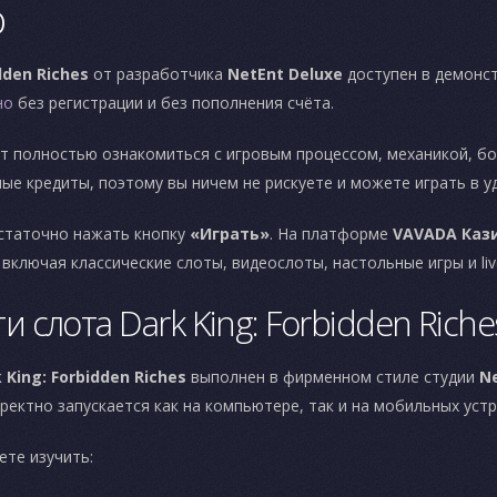
о
dden Riches
от разработчика
NetEnt Deluxe
доступен в демонс
но
без регистрации и без пополнения счёта.
т полностью ознакомиться с игровым процессом, механикой, бо
ые кредиты, поэтому вы ничем не рискуете и можете играть в у
остаточно нажать кнопку
«Играть»
. На платформе
VAVADA Каз
включая классические слоты, видеослоты, настольные игры и liv
 слота Dark King: Forbidden Riche
 King: Forbidden Riches
выполнен в фирменном стиле студии
Ne
ректно запускается как на компьютере, так и на мобильных устр
ете изучить: