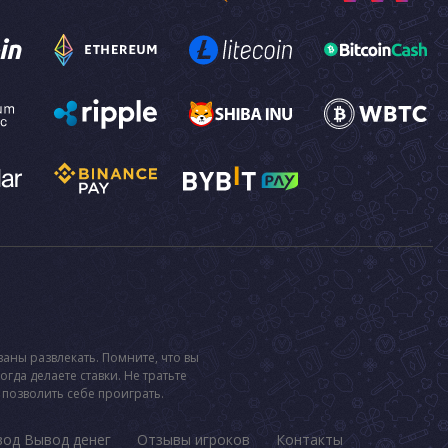
аны развлекать. Помните, что вы
огда делаете ставки. Не тратьте
позволить себе проиграть.
вод Вывод денег
Отзывы игроков
Контакты