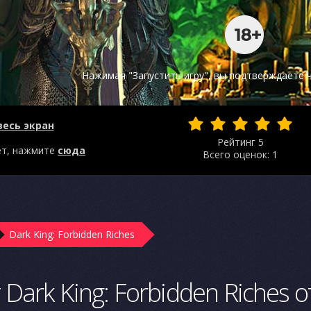
Нажимая "Запустить игру", вы подтверждаете ч
весь экран
Рейтинг
5
ет, нажмите
сюда
Всего оценок:
1
Dark King: Forbidden Riches
Dark King: Forbidden Riches 