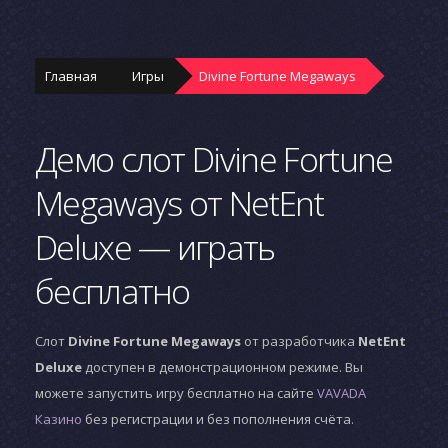
Главная
Игры
Divine Fortune Megaways
Демо слот Divine Fortune
Megaways от NetEnt
Deluxe — играть
бесплатно
Слот
Divine Fortune Megaways
от разработчика
NetEnt
Deluxe
доступен в демонстрационном режиме. Вы
можете запустить игру бесплатно на сайте
VAVADA
Казино
без регистрации и без пополнения счёта.