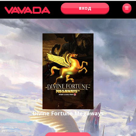
ВХОД
Divine Fortune Megaways