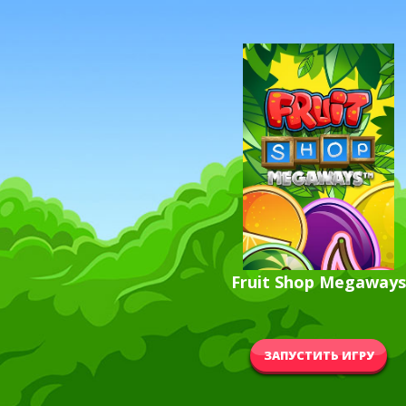
Fruit Shop Megaways
ЗАПУСТИТЬ ИГРУ