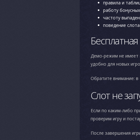
правила и табли
работу бонусных
частоту выпаден
поведение слота
Бесплатная
Демо-режим не имеет 
удобно для новых игро
Обратите внимание: в
Слот не зап
Если по каким-либо п
проверим игру и поста
После завершения игр