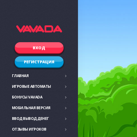
ВХОД
РЕГИСТРАЦИЯ
ГЛАВНАЯ
ИГРОВЫЕ АВТОМАТЫ
БОНУСЫ VAVADA
МОБИЛЬНАЯ ВЕРСИЯ
ВВОД ВЫВОД ДЕНЕГ
ОТЗЫВЫ ИГРОКОВ