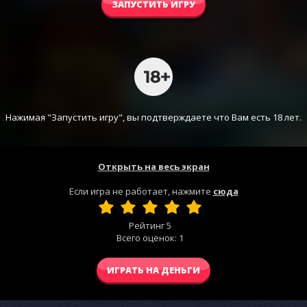
ЗАПУСТИТЬ ИГРУ
Нажимая "Запустить игру", вы подтверждаете что Вам есть 18 лет.
Открыть на весь экран
Если игра не работает, нажмите
сюда
Рейтинг
5
Всего оценок:
1
ИГРАТЬ НА ДЕНЬГИ