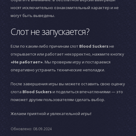
носят исключительно ознакомительный характер и не
могут быть выведены.
Слот не запускается?
Если по каким-либо причинам слот
Blood Suckers
не
открывается или работает некорректно, нажмите кнопку
«Не работает»
. Мы проверим игру и постараемся
оперативно устранить технические неполадки.
После завершения игры вы можете оставить свою оценку
слота
Blood Suckers
и поделиться впечатлениями — это
поможет другим пользователям сделать выбор.
Желаем приятной и увлекательной игры!
Обновлено:
08.09.2024