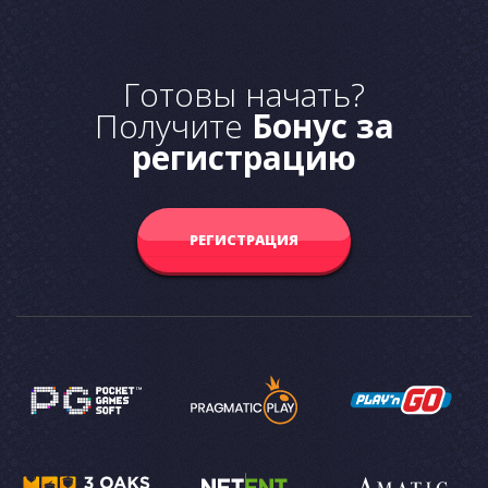
Готовы начать?
Получите
Бонус за
регистрацию
РЕГИСТРАЦИЯ