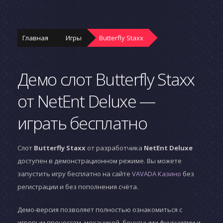
Главная
Игры
Butterfly Staxx
Демо слот Butterfly Staxx
от NetEnt Deluxe —
играть бесплатно
Слот
Butterfly Staxx
от разработчика
NetEnt Deluxe
доступен в демонстрационном режиме. Вы можете
запустить игру бесплатно на сайте
VAVADA Казино
без
регистрации и без пополнения счёта.
Демо-версия позволяет полностью ознакомиться с
игровым процессом, механикой, бонусными функциями и