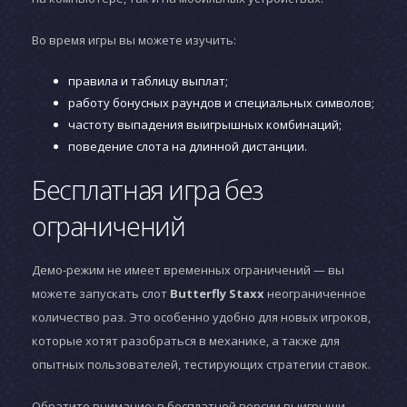
Во время игры вы можете изучить:
правила и таблицу выплат;
работу бонусных раундов и специальных символов;
частоту выпадения выигрышных комбинаций;
поведение слота на длинной дистанции.
Бесплатная игра без
ограничений
Демо-режим не имеет временных ограничений — вы
можете запускать слот
Butterfly Staxx
неограниченное
количество раз. Это особенно удобно для новых игроков,
которые хотят разобраться в механике, а также для
опытных пользователей, тестирующих стратегии ставок.
Обратите внимание: в бесплатной версии выигрыши