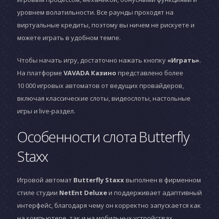
уровнем волатильности. Все раунды проходят на
виртуальные кредиты, поэтому вы ничем не рискуете и
можете играть в удобном темпе.
Чтобы начать игру, достаточно нажать кнопку
«Играть»
.
На платформе
VAVADA Казино
представлено более
10 000 игровых автоматов от ведущих провайдеров,
включая классические слоты, видеослоты, настольные
игры и live-раздел.
Особенности слота Butterfly
Staxx
Игровой автомат
Butterfly Staxx
выполнен в фирменном
стиле студии
NetEnt Deluxe
и поддерживает адаптивный
интерфейс, благодаря чему он корректно запускается как
на компьютере, так и на мобильных устройствах.