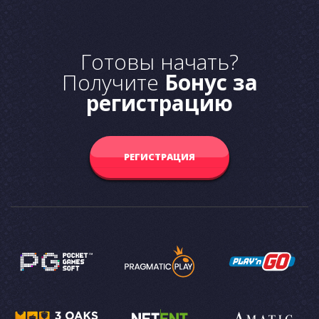
Готовы начать?
Получите
Бонус за
регистрацию
РЕГИСТРАЦИЯ