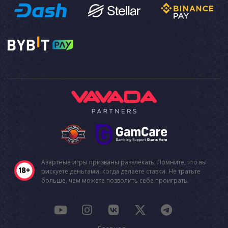
Азартные игры призваны развлекать. Помните, что вы
рискуете деньгами, когда делаете ставки. Не тратьте
больше, чем можете позволить себе проиграть.