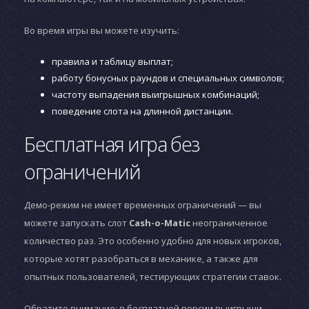
Во время игры вы можете изучить:
правила и таблицу выплат;
работу бонусных раундов и специальных символов;
частоту выпадения выигрышных комбинаций;
поведение слота на длинной дистанции.
Бесплатная игра без
ограничений
Демо-режим не имеет временных ограничений — вы
можете запускать слот
Cash-o-Matic
неограниченное
количество раз. Это особенно удобно для новых игроков,
которые хотят разобраться в механике, а также для
опытных пользователей, тестирующих стратегии ставок.
Обратите внимание: в бесплатной версии выигрыши