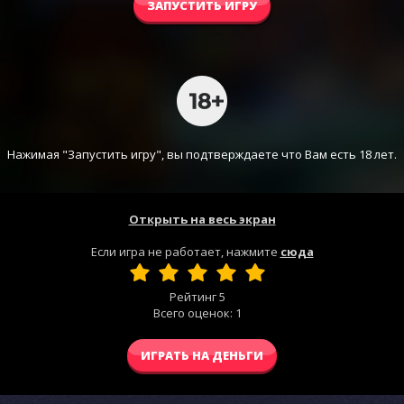
ЗАПУСТИТЬ ИГРУ
Нажимая "Запустить игру", вы подтверждаете что Вам есть 18 лет.
Открыть на весь экран
Если игра не работает, нажмите
сюда
Рейтинг
5
Всего оценок:
1
ИГРАТЬ НА ДЕНЬГИ