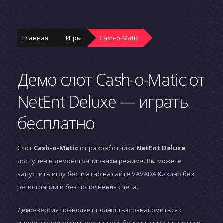
Главная
Игры
Cash-o-Matic
Демо слот Cash-o-Matic от
NetEnt Deluxe — играть
бесплатно
Слот
Cash-o-Matic
от разработчика
NetEnt Deluxe
доступен в демонстрационном режиме. Вы можете
запустить игру бесплатно на сайте
VAVADA Казино
без
регистрации и без пополнения счёта.
Демо-версия позволяет полностью ознакомиться с
игровым процессом, механикой, бонусными функциями и