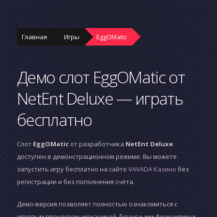
Главная
Игры
EggOMatic
Демо слот EggOMatic от
NetEnt Deluxe — играть
бесплатно
Слот
EggOMatic
от разработчика
NetEnt Deluxe
доступен в демонстрационном режиме. Вы можете
запустить игру бесплатно на сайте
VAVADA Казино
без
регистрации и без пополнения счёта.
Демо-версия позволяет полностью ознакомиться с
игровым процессом, механикой, бонусными функциями и