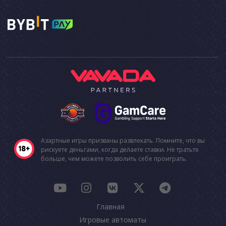
Азартные игры призваны развлекать. Помните, что вы
рискуете деньгами, когда делаете ставки. Не тратьте
больше, чем можете позволить себе проиграть.
Главная
Игровые автоматы