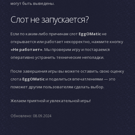
могут быть выведены.
Слот не запускается?
Если по каким-либо причинам слот
EggOMatic
не
открывается или работает некорректно, нажмите кнопку
«Не работает»
. Мы проверим игру и постараемся
оперативно устранить технические неполадки.
После завершения игры вы можете оставить свою оценку
слота
EggOMatic
и поделиться впечатлениями — это
поможет другим пользователям сделать выбор.
Желаем приятной и увлекательной игры!
Обновлено:
08.09.2024