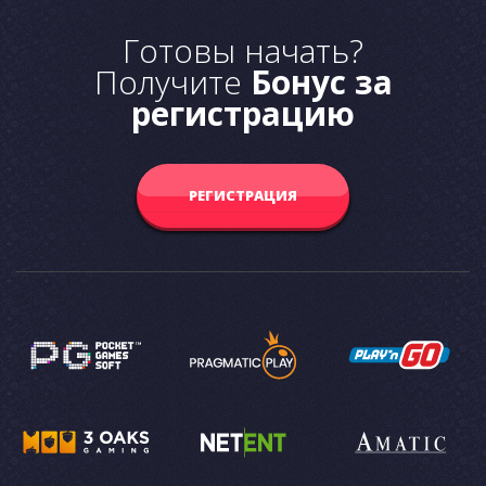
Готовы начать?
Получите
Бонус за
регистрацию
РЕГИСТРАЦИЯ