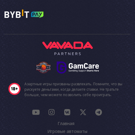
Азартные игры призваны развлекать. Помните, что вы
рискуете деньгами, когда делаете ставки. Не тратьте
больше, чем можете позволить себе проиграть.
Главная
Игровые автоматы