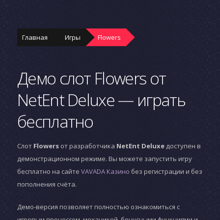
Главная
Игры
Flowers
Демо слот Flowers от
NetEnt Deluxe — играть
бесплатно
Слот
Flowers
от разработчика
NetEnt Deluxe
доступен в
демонстрационном режиме. Вы можете запустить игру
бесплатно на сайте
VAVADA Казино
без регистрации и без
пополнения счёта.
Демо-версия позволяет полностью ознакомиться с
игровым процессом, механикой, бонусными функциями и