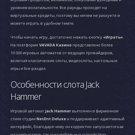
уровнем волатильности. Все раунды проходят на
виртуальные кредиты, поэтому вы ничем не рискуете и
можете играть в удобном темпе.
Чтобы начать игру, достаточно нажать кнопку
«Играть»
.
На платформе
VAVADA Казино
представлено более
10 000 игровых автоматов от ведущих провайдеров,
включая классические слоты, видеослоты, настольные
игры и live-раздел.
Особенности слота Jack
Hammer
Игровой автомат
Jack Hammer
выполнен в фирменном
стиле студии
NetEnt Deluxe
и поддерживает адаптивный
интерфейс, благодаря чему он корректно запускается как
на компьютере, так и на мобильных устройствах.