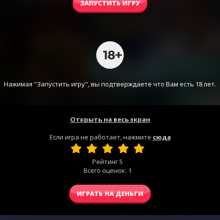
ЗАПУСТИТЬ ИГРУ
Нажимая "Запустить игру", вы подтверждаете что Вам есть 18 лет.
Открыть на весь экран
Если игра не работает, нажмите
сюда
Рейтинг
5
Всего оценок:
1
ИГРАТЬ НА ДЕНЬГИ