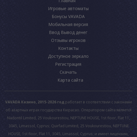
Главная
Игровые автоматы
Бонусы VAVADA
Мобильная версия
Ввод Вывод денег
Отзывы игроков
Контакты
Доступное зеркало
Регистрация
Скачать
Карта сайта
VAVADA Казино, 2015-2026 год
работает в соответствии с законами
об азартных играх государства Кюрасао. Оператором сайта является
Nadontil Limited, 25 Voukourestiou, NEPTUNE HOUSE, 1st floor, Flat 11,
3045, Limassol, Cyprus; Quirfad Limited, 25 Voukourestiou, NEPTUNE
HOUSE, 1st floor, Flat 11, 3045, Limassol, Cyprus; и имеет лицензию,