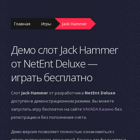
Главная
Игры
Jack Hammer
Демо слот Jack Hammer
от NetEnt Deluxe —
играть бесплатно
Слот
Jack Hammer
от разработчика
NetEnt Deluxe
доступен в демонстрационном режиме. Вы можете
запустить игру бесплатно на сайте
VAVADA Казино
без
регистрации и без пополнения счёта.
Демо-версия позволяет полностью ознакомиться с
игровым процессом, механикой, бонусными функциями и