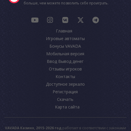
больше, чем можете позволить себе проиграть.
Главная
Игровые автоматы
Бонусы VAVADA
Мобильная версия
Ввод Вывод денег
Отзывы игроков
Контакты
Доступное зеркало
Регистрация
Скачать
Карта сайта
VAVADA Казино, 2015-2026 год
работает в соответствии с законами