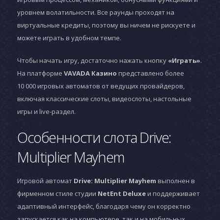
уровнем волатильности. Все раунды проходят на
виртуальные кредиты, поэтому вы ничем не рискуете и
можете играть в удобном темпе.
Чтобы начать игру, достаточно нажать кнопку
«Играть»
.
На платформе
VAVADA Казино
представлено более
10 000 игровых автоматов от ведущих провайдеров,
включая классические слоты, видеослоты, настольные
игры и live-раздел.
Особенности слота Drive:
Multiplier Mayhem
Игровой автомат
Drive: Multiplier Mayhem
выполнен в
фирменном стиле студии
NetEnt Deluxe
и поддерживает
адаптивный интерфейс, благодаря чему он корректно
запускается как на компьютере, так и на мобильных