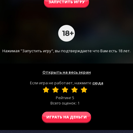
ЗАПУСТИТЬ ИГРУ
Нажимая "Запустить игру", вы подтверждаете что Вам есть 18 лет.
Открыть на весь экран
Если игра не работает, нажмите
сюда
Рейтинг
5
Всего оценок:
1
ИГРАТЬ НА ДЕНЬГИ