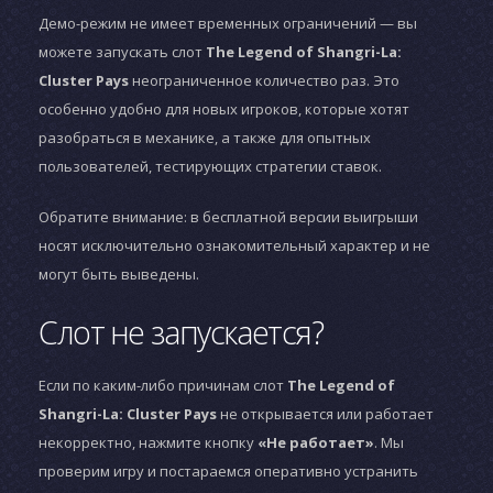
Демо-режим не имеет временных ограничений — вы
можете запускать слот
The Legend of Shangri-La:
Cluster Pays
неограниченное количество раз. Это
особенно удобно для новых игроков, которые хотят
разобраться в механике, а также для опытных
пользователей, тестирующих стратегии ставок.
Обратите внимание: в бесплатной версии выигрыши
носят исключительно ознакомительный характер и не
могут быть выведены.
Слот не запускается?
Если по каким-либо причинам слот
The Legend of
Shangri-La: Cluster Pays
не открывается или работает
некорректно, нажмите кнопку
«Не работает»
. Мы
проверим игру и постараемся оперативно устранить