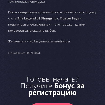
технические неполадки.
После завершения игры вы можете оставить свою оценку
слота
The Legend of Shangri-La: Cluster Pays
и
поделиться впечатлениями — это поможет другим
пользователям сделать выбор.
Желаем приятной и увлекательной игры!
Обновлено:
08.09.2024
Готовы начать?
Получите
Бонус за
регистрацию