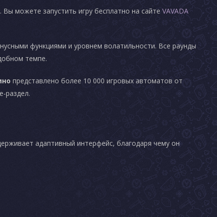
 Вы можете запустить игру бесплатно на сайте
VAVADA
нусными функциями и уровнем волатильности. Все раунды
добном темпе.
ино
представлено более 10 000 игровых автоматов от
e-раздел.
ерживает адаптивный интерфейс, благодаря чему он