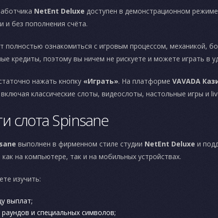
работчика
NetEnt Deluxe
доступен в демонстрационном режиме.
и и без пополнения счёта.
т полностью ознакомиться с игровым процессом, механикой, бо
ые кредиты, поэтому вы ничем не рискуете и можете играть в у
остаточно нажать кнопку
«Играть»
. На платформе
VAVADA Каз
включая классические слоты, видеослоты, настольные игры и liv
и слота Spinsane
nsane
выполнен в фирменном стиле студии
NetEnt Deluxe
и подд
 как на компьютере, так и на мобильных устройствах.
ете изучить:
цу выплат;
 раундов и специальных символов;