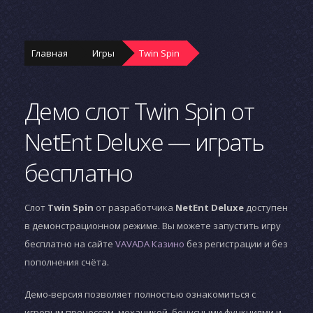
Главная
Игры
Twin Spin
Демо слот Twin Spin от
NetEnt Deluxe — играть
бесплатно
Слот
Twin Spin
от разработчика
NetEnt Deluxe
доступен
в демонстрационном режиме. Вы можете запустить игру
бесплатно на сайте
VAVADA Казино
без регистрации и без
пополнения счёта.
Демо-версия позволяет полностью ознакомиться с
игровым процессом, механикой, бонусными функциями и