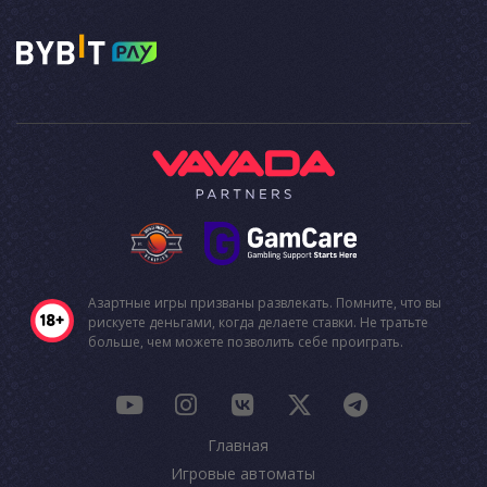
Азартные игры призваны развлекать. Помните, что вы
рискуете деньгами, когда делаете ставки. Не тратьте
больше, чем можете позволить себе проиграть.
Главная
Игровые автоматы