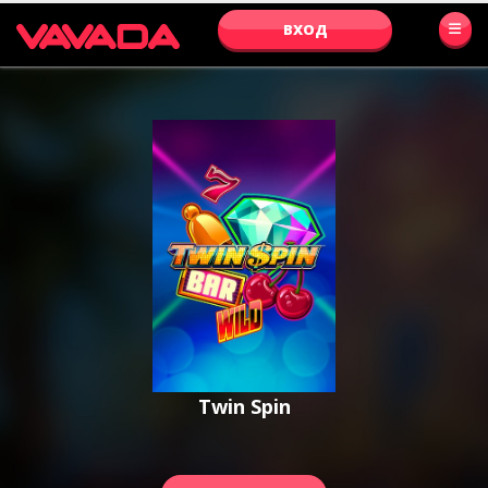
ВХОД
Twin Spin