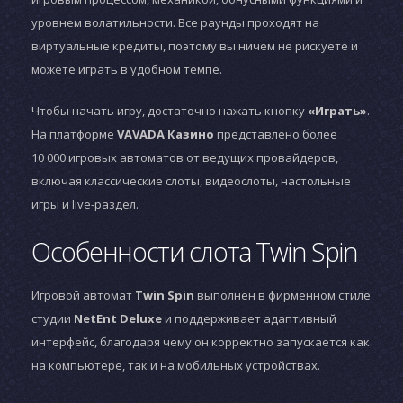
уровнем волатильности. Все раунды проходят на
виртуальные кредиты, поэтому вы ничем не рискуете и
можете играть в удобном темпе.
Чтобы начать игру, достаточно нажать кнопку
«Играть»
.
На платформе
VAVADA Казино
представлено более
10 000 игровых автоматов от ведущих провайдеров,
включая классические слоты, видеослоты, настольные
игры и live-раздел.
Особенности слота Twin Spin
Игровой автомат
Twin Spin
выполнен в фирменном стиле
студии
NetEnt Deluxe
и поддерживает адаптивный
интерфейс, благодаря чему он корректно запускается как
на компьютере, так и на мобильных устройствах.