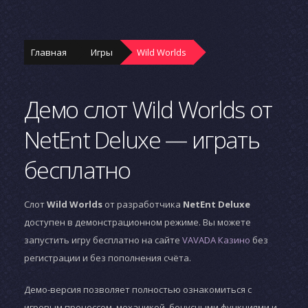
Главная
Игры
Wild Worlds
Демо слот Wild Worlds от
NetEnt Deluxe — играть
бесплатно
Слот
Wild Worlds
от разработчика
NetEnt Deluxe
доступен в демонстрационном режиме. Вы можете
запустить игру бесплатно на сайте
VAVADA Казино
без
регистрации и без пополнения счёта.
Демо-версия позволяет полностью ознакомиться с
игровым процессом, механикой, бонусными функциями и