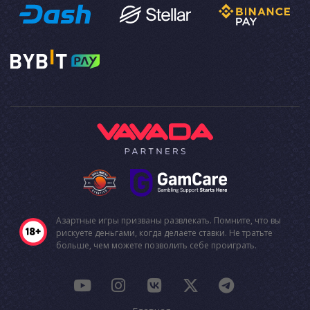
Азартные игры призваны развлекать. Помните, что вы
рискуете деньгами, когда делаете ставки. Не тратьте
больше, чем можете позволить себе проиграть.