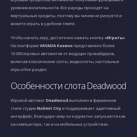
уровнем волатильности. Все раунды проходят на
виртуальные кредиты, поэтому вы ничем не рискуете и
можете играть в удобном темпе.
Чтобы начать игру, достаточно нажать кнопку
«Играть»
.
На платформе
VAVADA Казино
представлено более
10 000 игровых автоматов от ведущих провайдеров,
включая классические слоты, видеослоты, настольные
игры и live-раздел.
Особенности слота Deadwood
Игровой автомат
Deadwood
выполнен в фирменном
стиле студии
Nolimit City
и поддерживает адаптивный
интерфейс, благодаря чему он корректно запускается как
на компьютере, так и на мобильных устройствах.