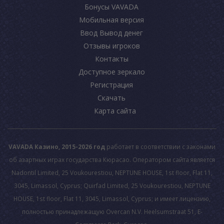
Бонусы VAVADA
Мобильная версия
Ввод Вывод денег
Отзывы игроков
Контакты
Доступное зеркало
Регистрация
Скачать
Карта сайта
VAVADA Казино, 2015-2026 год
работает в соответствии с законами
об азартных играх государства Кюрасао. Оператором сайта является
Nadontil Limited, 25 Voukourestiou, NEPTUNE HOUSE, 1st floor, Flat 11,
3045, Limassol, Cyprus; Quirfad Limited, 25 Voukourestiou, NEPTUNE
HOUSE, 1st floor, Flat 11, 3045, Limassol, Cyprus; и имеет лицензию,
полностью принадлежащую Overcan N.V. Heelsumstraat 51, E-