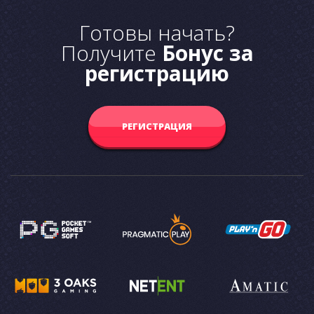
Готовы начать?
Получите
Бонус за
регистрацию
РЕГИСТРАЦИЯ