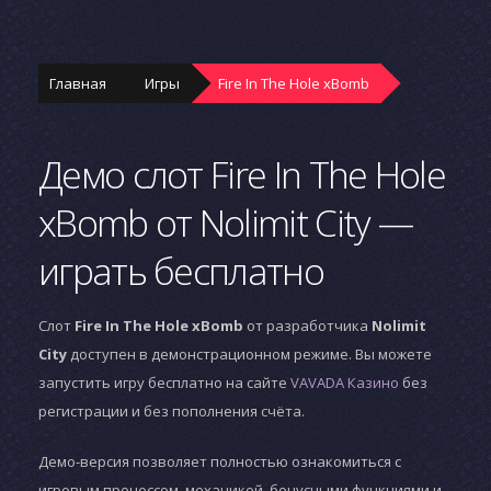
Главная
Игры
Fire In The Hole xBomb
Демо слот Fire In The Hole
xBomb от Nolimit City —
играть бесплатно
Слот
Fire In The Hole xBomb
от разработчика
Nolimit
City
доступен в демонстрационном режиме. Вы можете
запустить игру бесплатно на сайте
VAVADA Казино
без
регистрации и без пополнения счёта.
Демо-версия позволяет полностью ознакомиться с
игровым процессом, механикой, бонусными функциями и