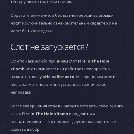
тестирующих стратегии ставок.
Обратите внимание: в бесплатной версии выигрыши
носят исключительно ознакомительный характер и не
могут быть выведены.
Слот не запускается?
Если по каким-либо причинам слот
Fire In The Hole
xBomb
не открывается или работает некорректно,
нажмите кнопку
«Не работает»
. Мы проверим игру и
постараемся оперативно устранить технические
неполадки.
После завершения игры вы можете оставить свою оценку
слота
Fire In The Hole xBomb
и поделиться
впечатлениями — это поможет другим пользователям
сделать выбор.