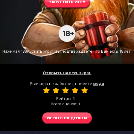
ЗАПУСТИТЬ ИГРУ
Нажимая "Запустить игру", вы подтверждаете что Вам есть 18 лет.
Открыть на весь экран
Если игра не работает, нажмите
сюда
Рейтинг
5
Всего оценок:
1
ИГРАТЬ НА ДЕНЬГИ