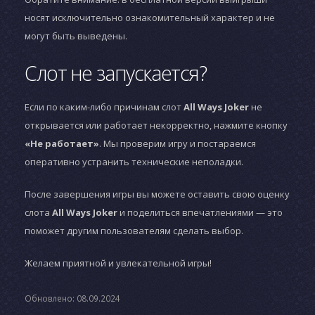
носят исключительно ознакомительный характер и не
могут быть выведены.
Слот не запускается?
Если по каким-либо причинам слот
All Ways Joker
не
открывается или работает некорректно, нажмите кнопку
«Не работает»
. Мы проверим игру и постараемся
оперативно устранить технические неполадки.
После завершения игры вы можете оставить свою оценку
слота
All Ways Joker
и поделиться впечатлениями — это
поможет другим пользователям сделать выбор.
Желаем приятной и увлекательной игры!
Обновлено:
08.09.2024