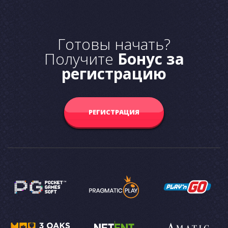
Готовы начать?
Получите
Бонус за
регистрацию
РЕГИСТРАЦИЯ