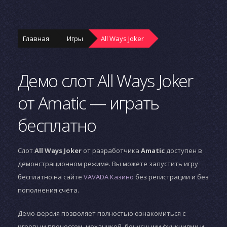
Главная
Игры
All Ways Joker
Демо слот All Ways Joker
от Amatic — играть
бесплатно
Слот
All Ways Joker
от разработчика
Amatic
доступен в
демонстрационном режиме. Вы можете запустить игру
бесплатно на сайте
VAVADA Казино
без регистрации и без
пополнения счёта.
Демо-версия позволяет полностью ознакомиться с
игровым процессом, механикой, бонусными функциями и