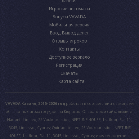
Главная
Игровые автоматы
Бонусы VAVADA
Мобильная версия
Ввод Вывод денег
Отзывы игроков
Контакты
Доступное зеркало
Регистрация
Скачать
Карта сайта
VAVADA Казино, 2015-2026 год
работает в соответствии с законами
об азартных играх государства Кюрасао. Оператором сайта является
Nadontil Limited, 25 Voukourestiou, NEPTUNE HOUSE, 1st floor, Flat 11,
3045, Limassol, Cyprus; Quirfad Limited, 25 Voukourestiou, NEPTUNE
HOUSE, 1st floor, Flat 11, 3045, Limassol, Cyprus; и имеет лицензию,