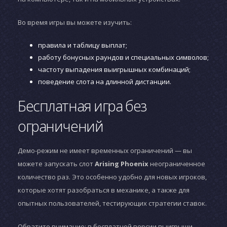
Во время игры вы можете изучить:
правила и таблицу выплат;
работу бонусных раундов и специальных символов;
частоту выпадения выигрышных комбинаций;
поведение слота на длинной дистанции.
Бесплатная игра без
ограничений
Демо-режим не имеет временных ограничений — вы
можете запускать слот
Arising Phoenix
неограниченное
количество раз. Это особенно удобно для новых игроков,
которые хотят разобраться в механике, а также для
опытных пользователей, тестирующих стратегии ставок.
Обратите внимание: в бесплатной версии выигрыши