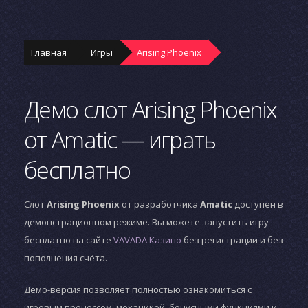
Главная
Игры
Arising Phoenix
Демо слот Arising Phoenix
от Amatic — играть
бесплатно
Слот
Arising Phoenix
от разработчика
Amatic
доступен в
демонстрационном режиме. Вы можете запустить игру
бесплатно на сайте
VAVADA Казино
без регистрации и без
пополнения счёта.
Демо-версия позволяет полностью ознакомиться с
игровым процессом, механикой, бонусными функциями и