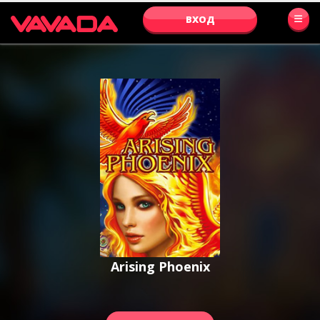
ВХОД
Arising Phoenix