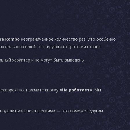
Fire Rombo
неограниченное количество раз. Это особенно
ых пользователей, тестирующих стратегии ставок.
ьный характер и не могут быть выведены.
некорректно, нажмите кнопку
«Не работает»
. Мы
поделиться впечатлениями — это поможет другим