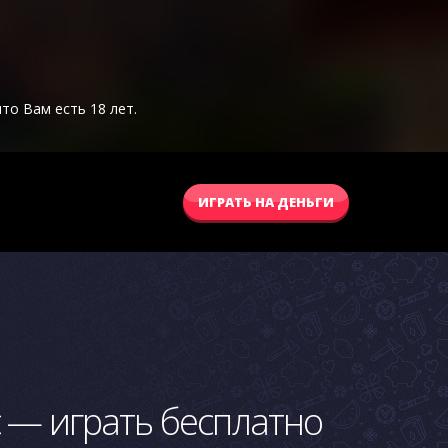
то Вам есть 18 лет.
ИГРАТЬ НА ДЕНЬГИ
ic — играть бесплатно