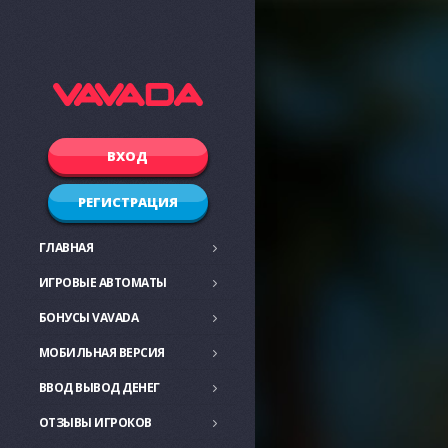
ВХОД
РЕГИСТРАЦИЯ
ГЛАВНАЯ
ИГРОВЫЕ АВТОМАТЫ
БОНУСЫ VAVADA
МОБИЛЬНАЯ ВЕРСИЯ
ВВОД ВЫВОД ДЕНЕГ
ОТЗЫВЫ ИГРОКОВ