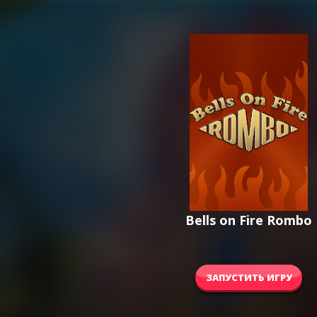
Bells on Fire Rombo
ЗАПУСТИТЬ ИГРУ