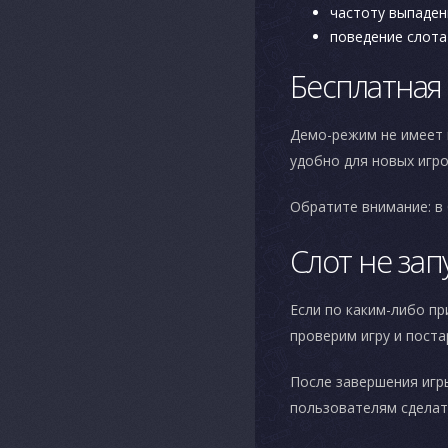
частоту выпаден
поведение слота
Бесплатная
Демо-режим не имеет 
удобно для новых игро
Обратите внимание: в
Слот не зап
Если по каким-либо п
проверим игру и поста
После завершения игр
пользователям сделат