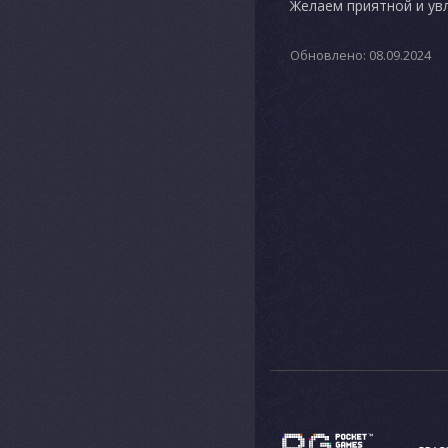
Желаем приятной и ув
Обновлено:
08.09.2024