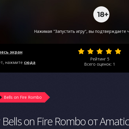
Нажимая "Запустить игру", вы подтверждаете ч
весь экран
Рейтинг
5
ет, нажмите
сюда
Всего оценок:
1
Bells on Fire Rombo
 Bells on Fire Rombo от Amat