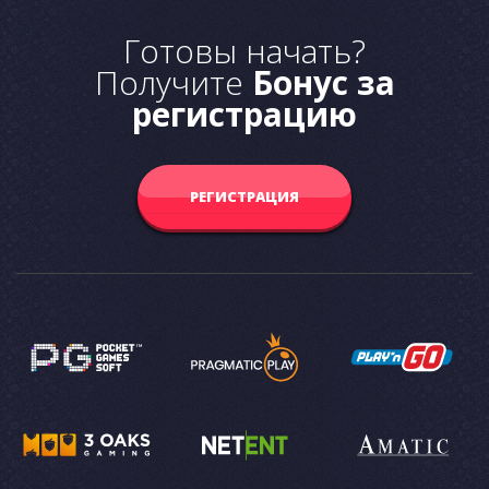
Готовы начать?
Получите
Бонус за
регистрацию
РЕГИСТРАЦИЯ