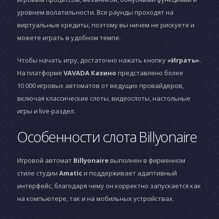
уровнем волатильности. Все раунды проходят на
виртуальные кредиты, поэтому вы ничем не рискуете и
можете играть в удобном темпе.
Чтобы начать игру, достаточно нажать кнопку
«Играть»
.
На платформе
VAVADA Казино
представлено более
10 000 игровых автоматов от ведущих провайдеров,
включая классические слоты, видеослоты, настольные
игры и live-раздел.
Особенности слота Billyonaire
Игровой автомат
Billyonaire
выполнен в фирменном
стиле студии
Amatic
и поддерживает адаптивный
интерфейс, благодаря чему он корректно запускается как
на компьютере, так и на мобильных устройствах.