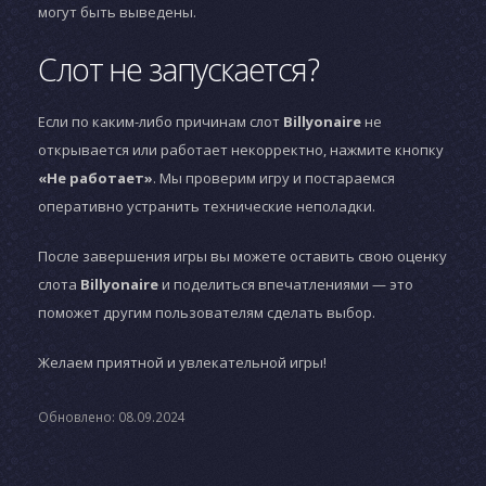
могут быть выведены.
Слот не запускается?
Если по каким-либо причинам слот
Billyonaire
не
открывается или работает некорректно, нажмите кнопку
«Не работает»
. Мы проверим игру и постараемся
оперативно устранить технические неполадки.
После завершения игры вы можете оставить свою оценку
слота
Billyonaire
и поделиться впечатлениями — это
поможет другим пользователям сделать выбор.
Желаем приятной и увлекательной игры!
Обновлено:
08.09.2024