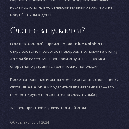
носят исключительно ознакомительный характер и не
могут быть выведены.
Слот не запускается?
Если по каким-либо причинам слот
Blue Dolphin
не
открывается или работает некорректно, нажмите кнопку
«Не работает»
. Мы проверим игру и постараемся
оперативно устранить технические неполадки.
После завершения игры вы можете оставить свою оценку
слота
Blue Dolphin
и поделиться впечатлениями — это
поможет другим пользователям сделать выбор.
Желаем приятной и увлекательной игры!
Обновлено:
08.09.2024