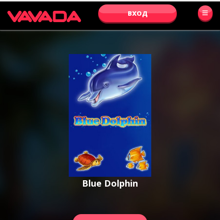
ВХОД
Blue Dolphin