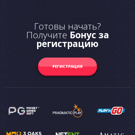
Готовы начать?
Получите
Бонус за
регистрацию
РЕГИСТРАЦИЯ