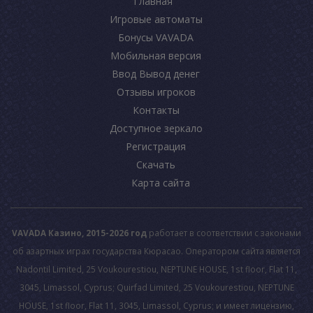
Главная
Игровые автоматы
Бонусы VAVADA
Мобильная версия
Ввод Вывод денег
Отзывы игроков
Контакты
Доступное зеркало
Регистрация
Скачать
Карта сайта
VAVADA Казино, 2015-2026 год
работает в соответствии с законами
об азартных играх государства Кюрасао. Оператором сайта является
Nadontil Limited, 25 Voukourestiou, NEPTUNE HOUSE, 1st floor, Flat 11,
3045, Limassol, Cyprus; Quirfad Limited, 25 Voukourestiou, NEPTUNE
HOUSE, 1st floor, Flat 11, 3045, Limassol, Cyprus; и имеет лицензию,