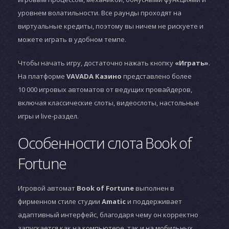
уровнем волатильности. Все раунды проходят на
виртуальные кредиты, поэтому вы ничем не рискуете и
можете играть в удобном темпе.
Чтобы начать игру, достаточно нажать кнопку
«Играть»
.
На платформе
VAVADA Казино
представлено более
10 000 игровых автоматов от ведущих провайдеров,
включая классические слоты, видеослоты, настольные
игры и live-раздел.
Особенности слота Book of
Fortune
Игровой автомат
Book of Fortune
выполнен в
фирменном стиле студии
Amatic
и поддерживает
адаптивный интерфейс, благодаря чему он корректно
запускается как на компьютере, так и на мобильных