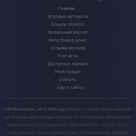
Главная
Игровые автоматы
Бонусы VAVADA
Мобильная версия
Ввод Вывод денег
Отзывы игроков
Контакты
Доступное зеркало
Регистрация
Скачать
Карта сайта
VAVADA Казино, 2015-2026 год
работает в соответствии с законами
об азартных играх государства Кюрасао. Оператором сайта является
Nadontil Limited, 25 Voukourestiou, NEPTUNE HOUSE, 1st floor, Flat 11,
3045, Limassol, Cyprus; Quirfad Limited, 25 Voukourestiou, NEPTUNE