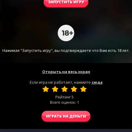
ЗАПУСТИТЬ ИГРУ
Нажимая "Запустить игру", вы подтверждаете что Вам есть 18 лет.
Открыть на весь экран
Если игра не работает, нажмите
сюда
Рейтинг
5
Всего оценок:
1
ИГРАТЬ НА ДЕНЬГИ