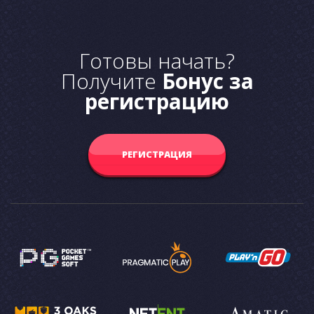
Готовы начать?
Получите
Бонус за
регистрацию
РЕГИСТРАЦИЯ