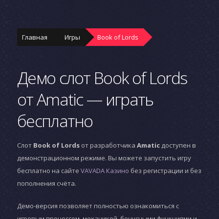
Главная
Игры
Book of Lords
Демо слот Book of Lords
от Amatic — играть
бесплатно
Слот
Book of Lords
от разработчика
Amatic
доступен в
демонстрационном режиме. Вы можете запустить игру
бесплатно на сайте
VAVADA Казино
без регистрации и без
пополнения счёта.
Демо-версия позволяет полностью ознакомиться с
игровым процессом, механикой, бонусными функциями и