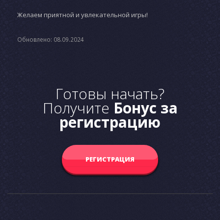
Желаем приятной и увлекательной игры!
Обновлено:
08.09.2024
Готовы начать?
Получите
Бонус за
регистрацию
РЕГИСТРАЦИЯ