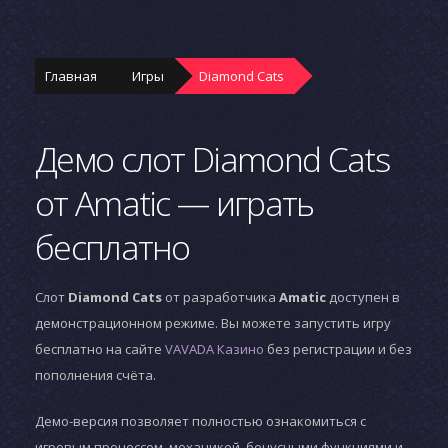
Главная
Игры
Diamond Cats
Демо слот Diamond Cats
от Amatic — играть
бесплатно
Слот
Diamond Cats
от разработчика
Amatic
доступен в
демонстрационном режиме. Вы можете запустить игру
бесплатно на сайте
VAVADA Казино
без регистрации и без
пополнения счёта.
Демо-версия позволяет полностью ознакомиться с
игровым процессом, механикой, бонусными функциями и