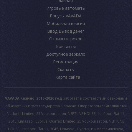
Главная
Игровые автоматы
Бонусы VAVADA
Мобильная версия
Ввод Вывод денег
Отзывы игроков
Контакты
Доступное зеркало
Регистрация
Скачать
Карта сайта
VAVADA Казино, 2015-2026 год
работает в соответствии с законами
об азартных играх государства Кюрасао. Оператором сайта является
Nadontil Limited, 25 Voukourestiou, NEPTUNE HOUSE, 1st floor, Flat 11,
3045, Limassol, Cyprus; Quirfad Limited, 25 Voukourestiou, NEPTUNE
HOUSE, 1st floor, Flat 11, 3045, Limassol, Cyprus; и имеет лицензию,