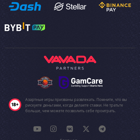
Азартные игры призваны развлекать. Помните, что вы
рискуете деньгами, когда делаете ставки. Не тратьте
больше, чем можете позволить себе проиграть.