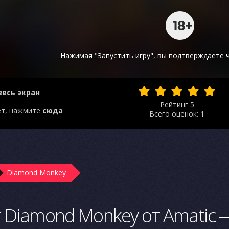
Нажимая "Запустить игру", вы подтверждаете ч
весь экран
Рейтинг
5
ет, нажмите
сюда
Всего оценок:
1
Diamond Monkey
 Diamond Monkey от Amatic 