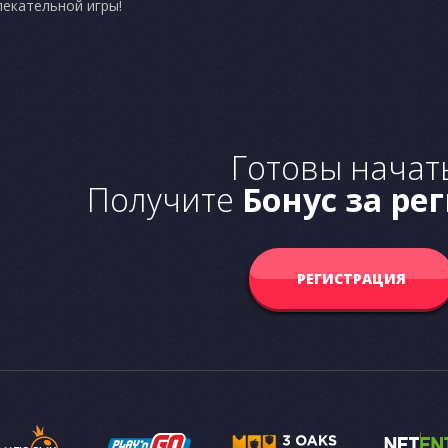
лекательной игры!
Готовы начат
Получите
Бонус за ре
РЕГИСТРАЦИЯ