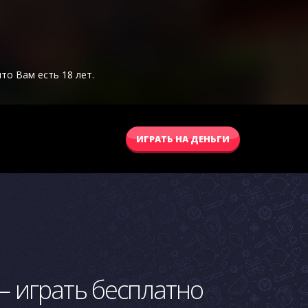
то Вам есть 18 лет.
ИГРАТЬ НА ДЕНЬГИ
— играть бесплатно