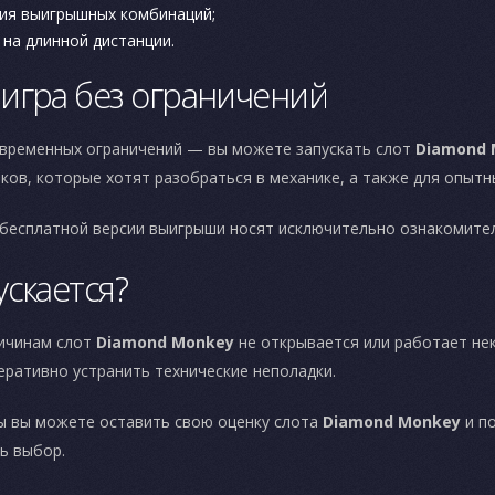
ия выигрышных комбинаций;
 на длинной дистанции.
 игра без ограничений
временных ограничений — вы можете запускать слот
Diamond 
ков, которые хотят разобраться в механике, а также для опытн
 бесплатной версии выигрыши носят исключительно ознакомител
ускается?
ричинам слот
Diamond Monkey
не открывается или работает не
еративно устранить технические неполадки.
ы вы можете оставить свою оценку слота
Diamond Monkey
и п
ь выбор.