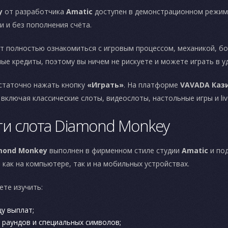
y
от разработчика
Amatic
доступен в демонстрационном режиме
и и без пополнения счёта.
т полностью ознакомиться с игровым процессом, механикой, бо
ые кредиты, поэтому вы ничем не рискуете и можете играть в у
остаточно нажать кнопку
«Играть»
. На платформе
VAVADA Каз
включая классические слоты, видеослоты, настольные игры и liv
и слота Diamond Monkey
mond Monkey
выполнен в фирменном стиле студии
Amatic
и под
 как на компьютере, так и на мобильных устройствах.
ете изучить:
цу выплат;
 раундов и специальных символов;