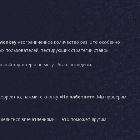
Monkey
неограниченное количество раз. Это особенно
ых пользователей, тестирующих стратегии ставок.
ьный характер и не могут быть выведены.
корректно, нажмите кнопку
«Не работает»
. Мы проверим
оделиться впечатлениями — это поможет другим