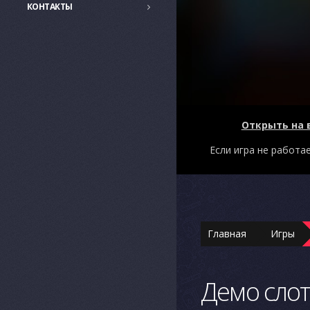
КОНТАКТЫ
Открыть на 
Если игра не работа
Главная
Игры
Демо слот