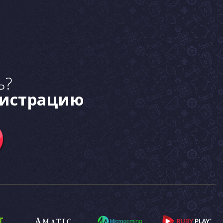
ь?
гистрацию