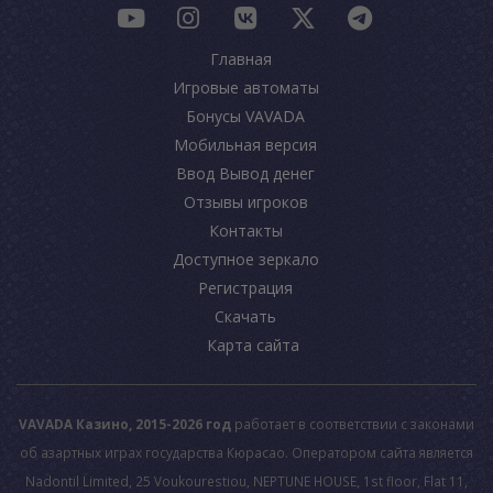
Главная
Игровые автоматы
Бонусы VAVADA
Мобильная версия
Ввод Вывод денег
Отзывы игроков
Контакты
Доступное зеркало
Регистрация
Скачать
Карта сайта
VAVADA Казино, 2015-2026 год
работает в соответствии с законами
об азартных играх государства Кюрасао. Оператором сайта является
Nadontil Limited, 25 Voukourestiou, NEPTUNE HOUSE, 1st floor, Flat 11,