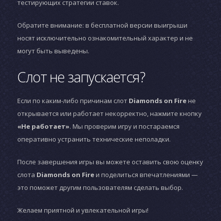
тестирующих стратегии ставок.
Обратите внимание: в бесплатной версии выигрыши
носят исключительно ознакомительный характер и не
могут быть выведены.
Слот не запускается?
Если по каким-либо причинам слот
Diamonds on Fire
не
открывается или работает некорректно, нажмите кнопку
«Не работает»
. Мы проверим игру и постараемся
оперативно устранить технические неполадки.
После завершения игры вы можете оставить свою оценку
слота
Diamonds on Fire
и поделиться впечатлениями —
это поможет другим пользователям сделать выбор.
Желаем приятной и увлекательной игры!