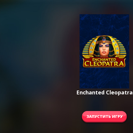
Enchanted Cleopatra
ЗАПУСТИТЬ ИГРУ