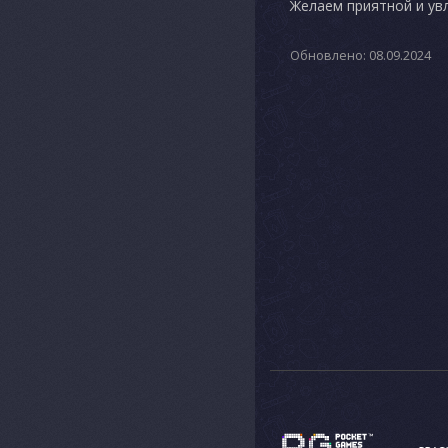
Желаем приятной и ув
Обновлено:
08.09.2024