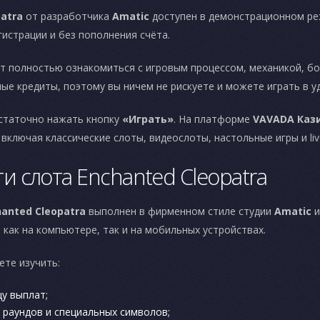
atra
от разработчика
Amatic
доступен в демонстрационном реж
гистрации и без пополнения счёта.
т полностью ознакомиться с игровым процессом, механикой, бо
ые кредиты, поэтому вы ничем не рискуете и можете играть в у
остаточно нажать кнопку
«Играть»
. На платформе
VAVADA Каз
включая классические слоты, видеослоты, настольные игры и liv
 слота Enchanted Cleopatra
anted Cleopatra
выполнен в фирменном стиле студии
Amatic
и
 как на компьютере, так и на мобильных устройствах.
ете изучить:
цу выплат;
 раундов и специальных символов;