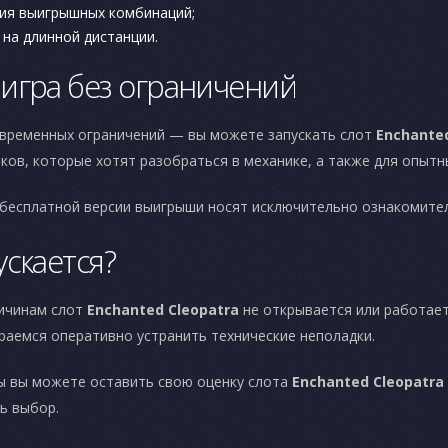
ия выигрышных комбинаций;
 на длинной дистанции.
 игра без ограничений
временных ограничений — вы можете запускать слот
Enchanted
ков, которые хотят разобраться в механике, а также для опытн
 бесплатной версии выигрыши носят исключительно ознакомител
ускается?
ричинам слот
Enchanted Cleopatra
не открывается или работае
раемся оперативно устранить технические неполадки.
ы вы можете оставить свою оценку слота
Enchanted Cleopatra
ь выбор.