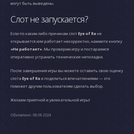
могут быть выведены.
Слот не запускается?
Если по каким-либо причинам слот
Eye of Ra
не
открывается или работает некорректно, нажмите кнопку
«Не работает»
. Мы проверим игру и постараемся
оперативно устранить технические неполадки.
После завершения игры вы можете оставить свою оценку
слота
Eye of Ra
и поделиться впечатлениями — это
поможет другим пользователям сделать выбор.
Желаем приятной и увлекательной игры!
Обновлено:
08.09.2024