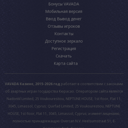
Бонусы VAVADA
Мобильная версия
Ввод Вывод денег
Отзывы игроков
Контакты
Доступное зеркало
Регистрация
Скачать
Карта сайта
VAVADA Казино, 2015-2026 год
работает в соответствии с законами
об азартных играх государства Кюрасао. Оператором сайта является
Nadontil Limited, 25 Voukourestiou, NEPTUNE HOUSE, 1st floor, Flat 11,
3045, Limassol, Cyprus; Quirfad Limited, 25 Voukourestiou, NEPTUNE
HOUSE, 1st floor, Flat 11, 3045, Limassol, Cyprus; и имеет лицензию,
полностью принадлежащую Overcan N.V. Heelsumstraat 51, E-