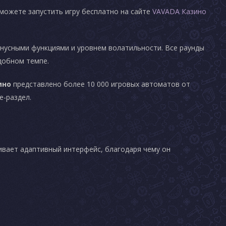
можете запустить игру бесплатно на сайте
VAVADA Казино
нусными функциями и уровнем волатильности. Все раунды
добном темпе.
ино
представлено более 10 000 игровых автоматов от
e-раздел.
вает адаптивный интерфейс, благодаря чему он