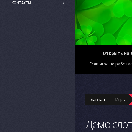
КОНТАКТЫ
Открыть на 
Если игра не работа
Главная
Игры
Демо слот