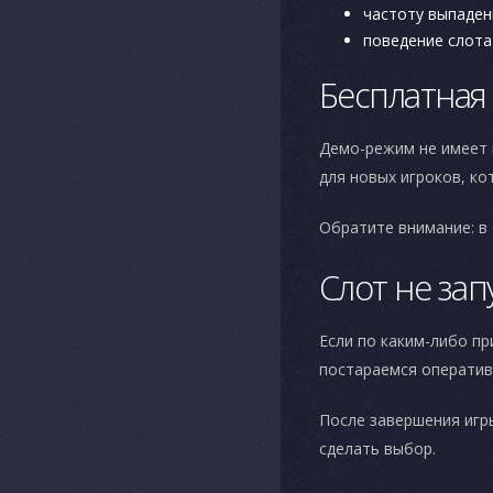
частоту выпаден
поведение слота
Бесплатная
Демо-режим не имеет 
для новых игроков, ко
Обратите внимание: в
Слот не зап
Если по каким-либо п
постараемся оператив
После завершения игр
сделать выбор.