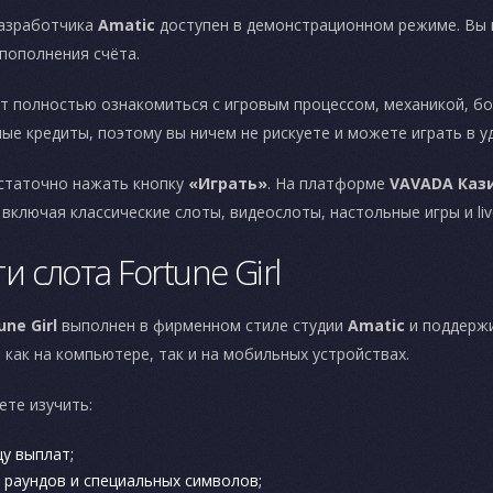
азработчика
Amatic
доступен в демонстрационном режиме. Вы 
 пополнения счёта.
т полностью ознакомиться с игровым процессом, механикой, бо
ые кредиты, поэтому вы ничем не рискуете и можете играть в у
остаточно нажать кнопку
«Играть»
. На платформе
VAVADA Каз
включая классические слоты, видеослоты, настольные игры и liv
 слота Fortune Girl
une Girl
выполнен в фирменном стиле студии
Amatic
и поддержи
 как на компьютере, так и на мобильных устройствах.
ете изучить:
цу выплат;
 раундов и специальных символов;