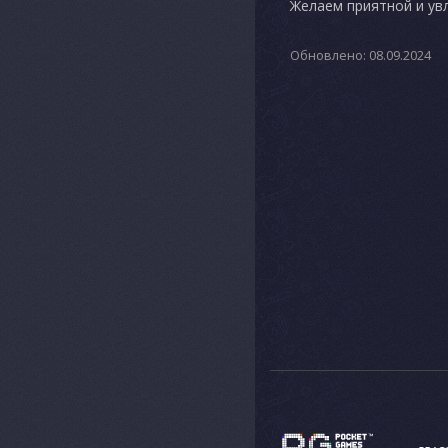
Желаем приятной и ув
Обновлено:
08.09.2024