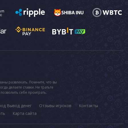
аны развлекать. Помните, что вы
огда делаете ставки. Не тратьте
позволить себе проиграть.
вод Вывод денег
Отзывы игроков
Контакты
ать
Карта сайта