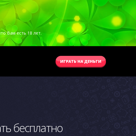
то Вам есть 18 лет.
ИГРАТЬ НА ДЕНЬГИ
ать бесплатно