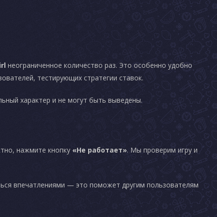
rl
неограниченное количество раз. Это особенно удобно
зователей, тестирующих стратегии ставок.
ьный характер и не могут быть выведены.
ктно, нажмите кнопку
«Не работает»
. Мы проверим игру и
ься впечатлениями — это поможет другим пользователям