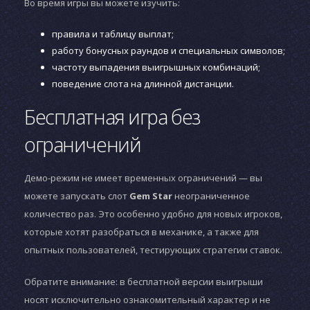
Во время игры вы можете изучить:
правила и таблицу выплат;
работу бонусных раундов и специальных символов;
частоту выпадения выигрышных комбинаций;
поведение слота на длинной дистанции.
Бесплатная игра без
ограничений
Демо-режим не имеет временных ограничений — вы
можете запускать слот
Gem Star
неограниченное
количество раз. Это особенно удобно для новых игроков,
которые хотят разобраться в механике, а также для
опытных пользователей, тестирующих стратегии ставок.
Обратите внимание: в бесплатной версии выигрыши
носят исключительно ознакомительный характер и не