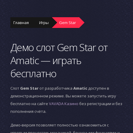
Главная
Игры
Gem Star
Демо слот Gem Star от
Amatic — играть
бесплатно
Слот
Gem Star
от разработчика
Amatic
доступен в
демонстрационном режиме. Вы можете запустить игру
бесплатно на сайте
VAVADA Казино
без регистрации и без
пополнения счёта.
Демо-версия позволяет полностью ознакомиться с
игровым процессом, механикой, бонусными функциями и