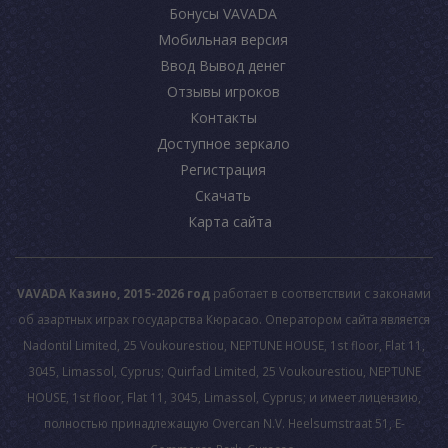
Бонусы VAVADA
Мобильная версия
Ввод Вывод денег
Отзывы игроков
Контакты
Доступное зеркало
Регистрация
Скачать
Карта сайта
VAVADA Казино, 2015-2026 год
работает в соответствии с законами
об азартных играх государства Кюрасао. Оператором сайта является
Nadontil Limited, 25 Voukourestiou, NEPTUNE HOUSE, 1st floor, Flat 11,
3045, Limassol, Cyprus; Quirfad Limited, 25 Voukourestiou, NEPTUNE
HOUSE, 1st floor, Flat 11, 3045, Limassol, Cyprus; и имеет лицензию,
полностью принадлежащую Overcan N.V. Heelsumstraat 51, E-