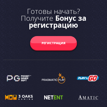
Готовы начать?
Получите
Бонус за
регистрацию
РЕГИСТРАЦИЯ