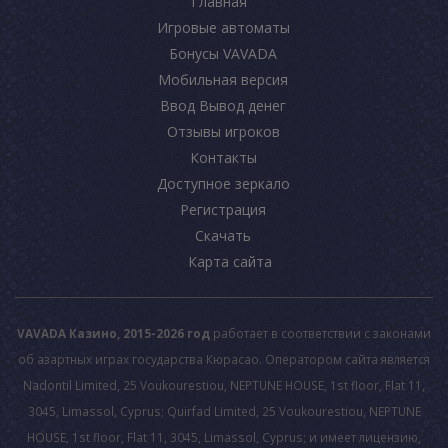
Главная
Игровые автоматы
Бонусы VAVADA
Мобильная версия
Ввод Вывод денег
Отзывы игроков
Контакты
Доступное зеркало
Регистрация
Скачать
Карта сайта
VAVADA Казино, 2015-2026 год
работает в соответствии с законами
об азартных играх государства Кюрасао. Оператором сайта является
Nadontil Limited, 25 Voukourestiou, NEPTUNE HOUSE, 1st floor, Flat 11,
3045, Limassol, Cyprus; Quirfad Limited, 25 Voukourestiou, NEPTUNE
HOUSE, 1st floor, Flat 11, 3045, Limassol, Cyprus; и имеет лицензию,