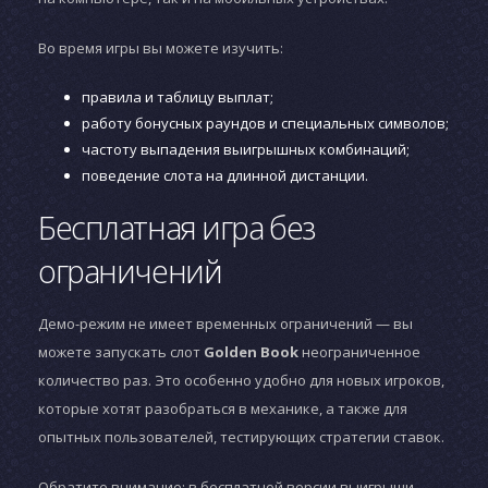
Во время игры вы можете изучить:
правила и таблицу выплат;
работу бонусных раундов и специальных символов;
частоту выпадения выигрышных комбинаций;
поведение слота на длинной дистанции.
Бесплатная игра без
ограничений
Демо-режим не имеет временных ограничений — вы
можете запускать слот
Golden Book
неограниченное
количество раз. Это особенно удобно для новых игроков,
которые хотят разобраться в механике, а также для
опытных пользователей, тестирующих стратегии ставок.
Обратите внимание: в бесплатной версии выигрыши