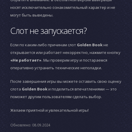
носят исключительно ознакомительный характер и не
могут быть выведены.
Слот не запускается?
Если по каким-либо причинам слот
Golden Book
не
открывается или работает некорректно, нажмите кнопку
«Не работает»
. Мы проверим игру и постараемся
оперативно устранить технические неполадки.
После завершения игры вы можете оставить свою оценку
слота
Golden Book
и поделиться впечатлениями — это
поможет другим пользователям сделать выбор.
Желаем приятной и увлекательной игры!
Обновлено:
08.09.2024