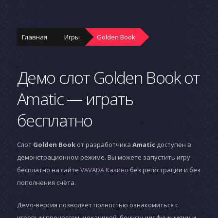
Главная
Игры
Golden Book
Демо слот Golden Book от
Amatic — играть
бесплатно
Слот
Golden Book
от разработчика
Amatic
доступен в
демонстрационном режиме. Вы можете запустить игру
бесплатно на сайте
VAVADA Казино
без регистрации и без
пополнения счёта.
Демо-версия позволяет полностью ознакомиться с
игровым процессом, механикой, бонусными функциями и