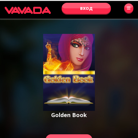
ВХОД
Golden Book