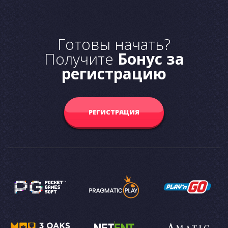
Готовы начать?
Получите
Бонус за
регистрацию
РЕГИСТРАЦИЯ