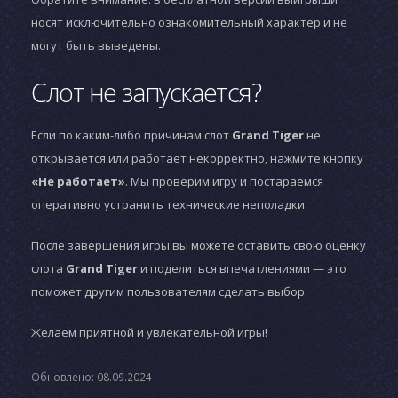
носят исключительно ознакомительный характер и не
могут быть выведены.
Слот не запускается?
Если по каким-либо причинам слот
Grand Tiger
не
открывается или работает некорректно, нажмите кнопку
«Не работает»
. Мы проверим игру и постараемся
оперативно устранить технические неполадки.
После завершения игры вы можете оставить свою оценку
слота
Grand Tiger
и поделиться впечатлениями — это
поможет другим пользователям сделать выбор.
Желаем приятной и увлекательной игры!
Обновлено:
08.09.2024