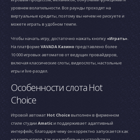
уровнем волатильности. Все раунды проходят на
виртуальные кредиты, поэтому вы ничем не рискуете и
можете играть в удобном темпе.
Чтобы начать игру, достаточно нажать кнопку
«Играть»
.
На платформе
VAVADA Казино
представлено более
10 000 игровых автоматов от ведущих провайдеров,
включая классические слоты, видеослоты, настольные
игры и live-раздел.
Особенности слота Hot
Choice
Игровой автомат
Hot Choice
выполнен в фирменном
стиле студии
Amatic
и поддерживает адаптивный
интерфейс, благодаря чему он корректно запускается как
на компьютере, так и на мобильных устройствах.