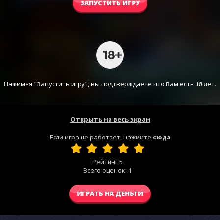
ЗАПУСТИТЬ ИГРУ
Нажимая "Запустить игру", вы подтверждаете что Вам есть 18 лет.
Открыть на весь экран
Если игра не работает, нажмите
сюда
Рейтинг
5
Всего оценок:
1
ИГРАТЬ НА ДЕНЬГИ