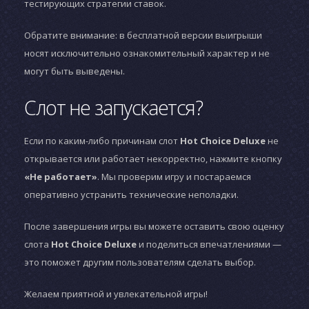
тестирующих стратегии ставок.
Обратите внимание: в бесплатной версии выигрыши
носят исключительно ознакомительный характер и не
могут быть выведены.
Слот не запускается?
Если по каким-либо причинам слот
Hot Choice Deluxe
не
открывается или работает некорректно, нажмите кнопку
«Не работает»
. Мы проверим игру и постараемся
оперативно устранить технические неполадки.
После завершения игры вы можете оставить свою оценку
слота
Hot Choice Deluxe
и поделиться впечатлениями —
это поможет другим пользователям сделать выбор.
Желаем приятной и увлекательной игры!