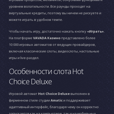
уровнем волатильности. Все раунды проходят на
виртуальные кредиты, поэтому вы ничем не рискуете и
можете играть в удобном темпе.
Чтобы начать игру, достаточно нажать кнопку
«Играть»
.
На платформе
VAVADA Казино
представлено более
10 000 игровых автоматов от ведущих провайдеров,
включая классические слоты, видеослоты, настольные
игры и live-раздел.
Особенности слота Hot
Choice Deluxe
Игровой автомат
Hot Choice Deluxe
выполнен в
фирменном стиле студии
Amatic
и поддерживает
адаптивный интерфейс, благодаря чему он корректно
запускается как на компьютере, так и на мобильных