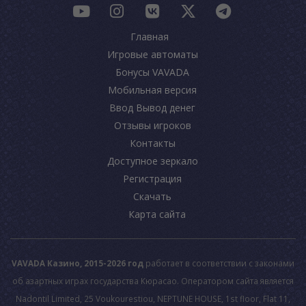
Главная
Игровые автоматы
Бонусы VAVADA
Мобильная версия
Ввод Вывод денег
Отзывы игроков
Контакты
Доступное зеркало
Регистрация
Скачать
Карта сайта
VAVADA Казино, 2015-2026 год
работает в соответствии с законами
об азартных играх государства Кюрасао. Оператором сайта является
Nadontil Limited, 25 Voukourestiou, NEPTUNE HOUSE, 1st floor, Flat 11,