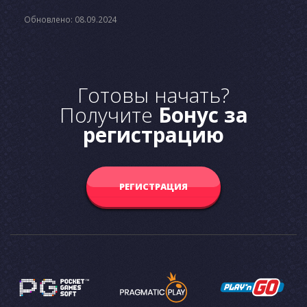
Обновлено:
08.09.2024
Готовы начать?
Получите
Бонус за
регистрацию
РЕГИСТРАЦИЯ