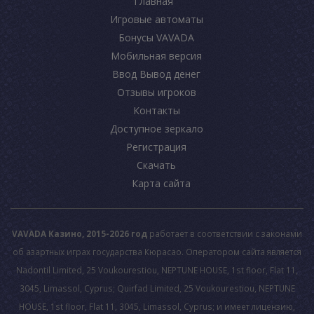
Главная
Игровые автоматы
Бонусы VAVADA
Мобильная версия
Ввод Вывод денег
Отзывы игроков
Контакты
Доступное зеркало
Регистрация
Скачать
Карта сайта
VAVADA Казино, 2015-2026 год
работает в соответствии с законами
об азартных играх государства Кюрасао. Оператором сайта является
Nadontil Limited, 25 Voukourestiou, NEPTUNE HOUSE, 1st floor, Flat 11,
3045, Limassol, Cyprus; Quirfad Limited, 25 Voukourestiou, NEPTUNE
HOUSE, 1st floor, Flat 11, 3045, Limassol, Cyprus; и имеет лицензию,