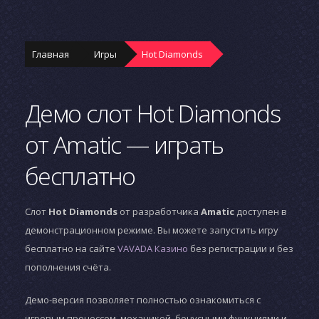
Главная
Игры
Hot Diamonds
Демо слот Hot Diamonds
от Amatic — играть
бесплатно
Слот
Hot Diamonds
от разработчика
Amatic
доступен в
демонстрационном режиме. Вы можете запустить игру
бесплатно на сайте
VAVADA Казино
без регистрации и без
пополнения счёта.
Демо-версия позволяет полностью ознакомиться с
игровым процессом, механикой, бонусными функциями и