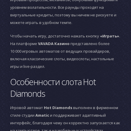
уровнем волатильности. Все раунды проходят на
виртуальные кредиты, поэтому вы ничем не рискуете и
можете играть в удобном темпе.
Чтобы начать игру, достаточно нажать кнопку
«Играть»
.
На платформе
VAVADA Казино
представлено более
10 000 игровых автоматов от ведущих провайдеров,
включая классические слоты, видеослоты, настольные
игры и live-раздел.
Особенности слота Hot
Diamonds
Игровой автомат
Hot Diamonds
выполнен в фирменном
стиле студии
Amatic
и поддерживает адаптивный
интерфейс, благодаря чему он корректно запускается как
на компьютере, так и на мобильных устройствах.