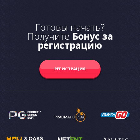
Готовы начать?
Получите
Бонус за
регистрацию
РЕГИСТРАЦИЯ