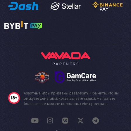
Азартные игры призваны развлекать. Помните, что вы
рискуете деньгами, когда делаете ставки. Не тратьте
больше, чем можете позволить себе проиграть.