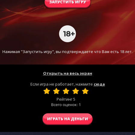
ЗАПУСТИТЬ ИГРУ
Нажимая "Запустить игру", вы подтверждаете что Вам есть 18 лет.
Открыть на весь экран
Если игра не работает, нажмите
сюда
Рейтинг
5
Всего оценок:
1
ИГРАТЬ НА ДЕНЬГИ