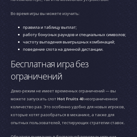
Во время игры вы можете изучить:
правила и таблицу выплат;
работу бонусных раундов и специальных символов;
частоту выпадения выигрышных комбинаций;
поведение слота на длинной дистанции.
Бесплатная игра без
ограничений
Демо-режим не имеет временных ограничений — вы
можете запускать слот
Hot Fruits 40
неограниченное
количество раз. Это особенно удобно для новых игроков,
которые хотят разобраться в механике, а также для
опытных пользователей, тестирующих стратегии ставок.
Обратите внимание: в бесплатной версии выигрыши