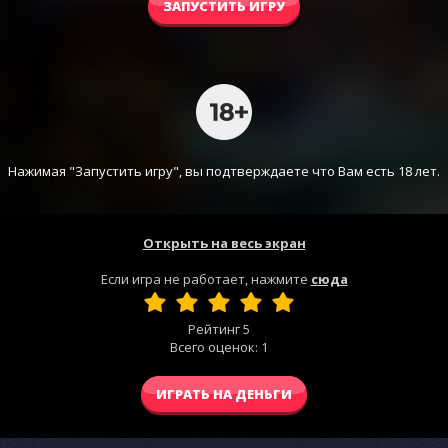
ЗАПУСТИТЬ ИГРУ
Нажимая "Запустить игру", вы подтверждаете что Вам есть 18 лет.
Открыть на весь экран
Если игра не работает, нажмите
сюда
Рейтинг
5
Всего оценок:
1
ИГРАТЬ НА ДЕНЬГИ