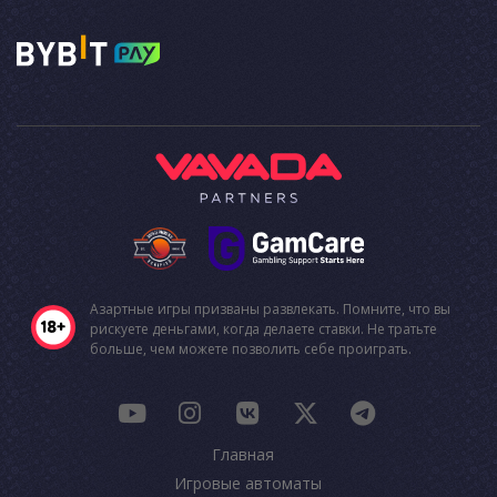
Азартные игры призваны развлекать. Помните, что вы
рискуете деньгами, когда делаете ставки. Не тратьте
больше, чем можете позволить себе проиграть.
Главная
Игровые автоматы