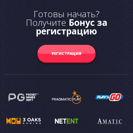
Готовы начать?
Получите
Бонус за
регистрацию
РЕГИСТРАЦИЯ