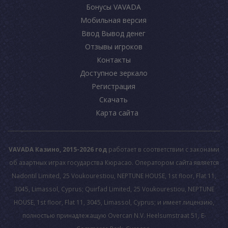
Бонусы VAVADA
Мобильная версия
Ввод Вывод денег
Отзывы игроков
Контакты
Доступное зеркало
Регистрация
Скачать
Карта сайта
VAVADA Казино, 2015-2026 год
работает в соответствии с законами
об азартных играх государства Кюрасао. Оператором сайта является
Nadontil Limited, 25 Voukourestiou, NEPTUNE HOUSE, 1st floor, Flat 11,
3045, Limassol, Cyprus; Quirfad Limited, 25 Voukourestiou, NEPTUNE
HOUSE, 1st floor, Flat 11, 3045, Limassol, Cyprus; и имеет лицензию,
полностью принадлежащую Overcan N.V. Heelsumstraat 51, E-