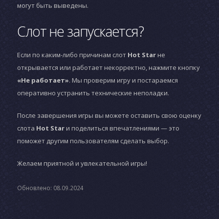
могут быть выведены.
Слот не запускается?
Если по каким-либо причинам слот
Hot Star
не
открывается или работает некорректно, нажмите кнопку
«Не работает»
. Мы проверим игру и постараемся
оперативно устранить технические неполадки.
После завершения игры вы можете оставить свою оценку
слота
Hot Star
и поделиться впечатлениями — это
поможет другим пользователям сделать выбор.
Желаем приятной и увлекательной игры!
Обновлено:
08.09.2024