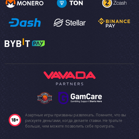
Азартные игры призваны развлекать. Помните, что вы
рискуете деньгами, когда делаете ставки. Не тратьте
больше, чем можете позволить себе проиграть.