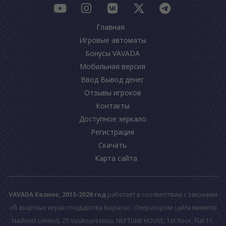
Главная
Игровые автоматы
Бонусы VAVADA
Мобильная версия
Ввод Вывод денег
Отзывы игроков
Контакты
Доступное зеркало
Регистрация
Скачать
Карта сайта
VAVADA Казино, 2015-2026 год
работает в соответствии с законами
об азартных играх государства Кюрасао. Оператором сайта является
Nadontil Limited, 25 Voukourestiou, NEPTUNE HOUSE, 1st floor, Flat 11,