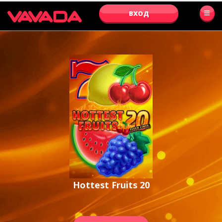
ВХОД
Hottest Fruits 20