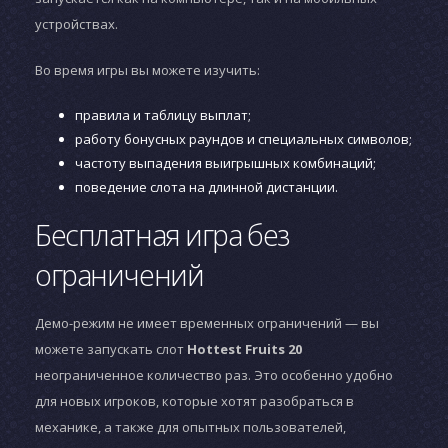
устройствах.
Во время игры вы можете изучить:
правила и таблицу выплат;
работу бонусных раундов и специальных символов;
частоту выпадения выигрышных комбинаций;
поведение слота на длинной дистанции.
Бесплатная игра без
ограничений
Демо-режим не имеет временных ограничений — вы
можете запускать слот
Hottest Fruits 20
неограниченное количество раз. Это особенно удобно
для новых игроков, которые хотят разобраться в
механике, а также для опытных пользователей,