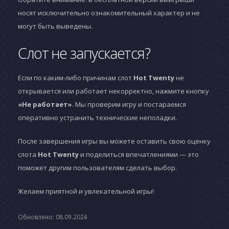
носят исключительно ознакомительный характер и не
могут быть выведены.
Слот не запускается?
Если по каким-либо причинам слот
Hot Twenty
не
открывается или работает некорректно, нажмите кнопку
«Не работает»
. Мы проверим игру и постараемся
оперативно устранить технические неполадки.
После завершения игры вы можете оставить свою оценку
слота
Hot Twenty
и поделиться впечатлениями — это
поможет другим пользователям сделать выбор.
Желаем приятной и увлекательной игры!
Обновлено:
08.09.2024