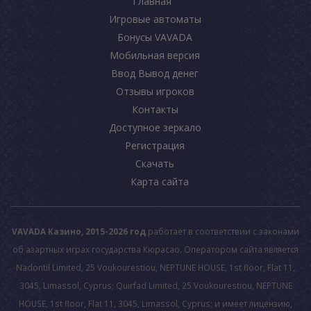
Главная
Игровые автоматы
Бонусы VAVADA
Мобильная версия
Ввод Вывод денег
Отзывы игроков
Контакты
Доступное зеркало
Регистрация
Скачать
Карта сайта
VAVADA Казино, 2015-2026 год
работает в соответствии с законами
об азартных играх государства Кюрасао. Оператором сайта является
Nadontil Limited, 25 Voukourestiou, NEPTUNE HOUSE, 1st floor, Flat 11,
3045, Limassol, Cyprus; Quirfad Limited, 25 Voukourestiou, NEPTUNE
HOUSE, 1st floor, Flat 11, 3045, Limassol, Cyprus; и имеет лицензию,