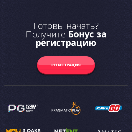
Готовы начать?
Получите
Бонус за
регистрацию
РЕГИСТРАЦИЯ