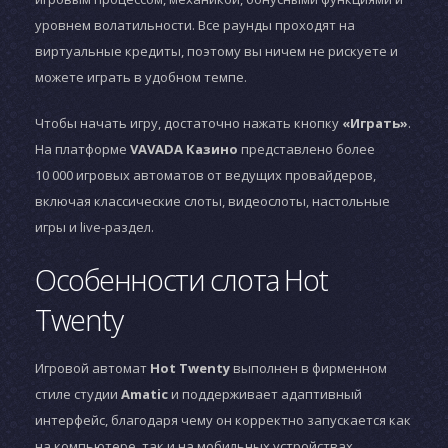
уровнем волатильности. Все раунды проходят на
виртуальные кредиты, поэтому вы ничем не рискуете и
можете играть в удобном темпе.
Чтобы начать игру, достаточно нажать кнопку
«Играть»
.
На платформе
VAVADA Казино
представлено более
10 000 игровых автоматов от ведущих провайдеров,
включая классические слоты, видеослоты, настольные
игры и live-раздел.
Особенности слота Hot
Twenty
Игровой автомат
Hot Twenty
выполнен в фирменном
стиле студии
Amatic
и поддерживает адаптивный
интерфейс, благодаря чему он корректно запускается как
на компьютере, так и на мобильных устройствах.