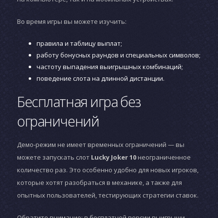
Во время игры вы можете изучить:
правила и таблицу выплат;
работу бонусных раундов и специальных символов;
частоту выпадения выигрышных комбинаций;
поведение слота на длинной дистанции.
Бесплатная игра без
ограничений
Демо-режим не имеет временных ограничений — вы
можете запускать слот
Lucky Joker 10
неограниченное
количество раз. Это особенно удобно для новых игроков,
которые хотят разобраться в механике, а также для
опытных пользователей, тестирующих стратегии ставок.
Обратите внимание: в бесплатной версии выигрыши