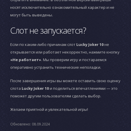
носят исключительно ознакомительный характер и не
могут быть выведены.
Слот не запускается?
Если по каким-либо причинам слот
Lucky Joker 10
не
открывается или работает некорректно, нажмите кнопку
«Не работает»
. Мы проверим игру и постараемся
оперативно устранить технические неполадки.
После завершения игры вы можете оставить свою оценку
слота
Lucky Joker 10
и поделиться впечатлениями — это
поможет другим пользователям сделать выбор.
Желаем приятной и увлекательной игры!
Обновлено:
08.09.2024