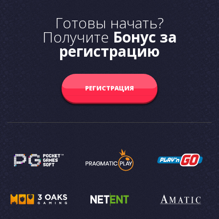
Готовы начать?
Получите
Бонус за
регистрацию
РЕГИСТРАЦИЯ